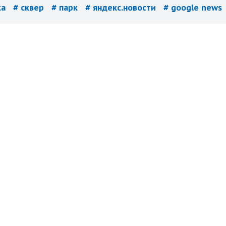
ка
# сквер
# парк
# яндекс.новости
# google news