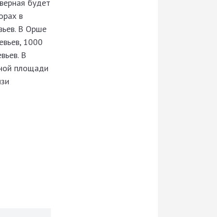
еверная будет
орах в
вьев. В Орше
евьев, 1000
вьев. В
ьной площади
изи