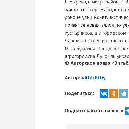
Шмырева, в микрорайоне ”Ме
заложен сквер ”Народное ед
районе улиц Коммунистическ
появится новая аллея по ул
кустарников, а в городском
Чашниках сквер разобьют в
Новолукомля. Ландшафтно-р
агрогородска Лукомль укра
© Авторское право «Витьби
Автор:
vitbichi.by
Поделиться:
Подписывайтесь на нас в