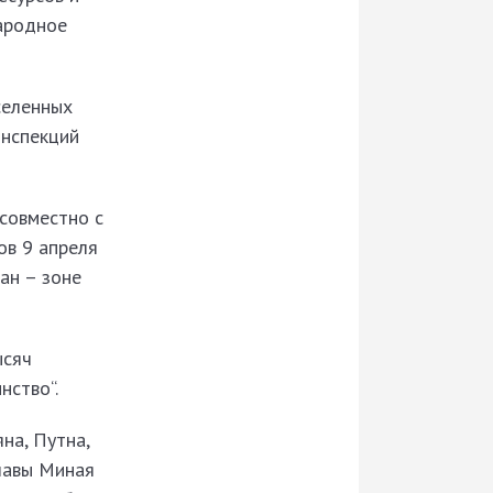
Народное
селенных
инспекций
совместно с
ов 9 апреля
ан – зоне
ысяч
нство“.
на, Путна,
славы Миная