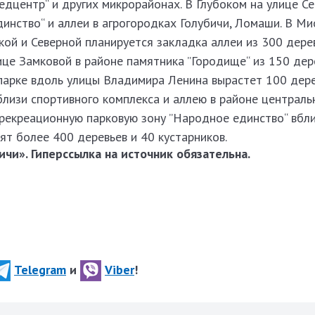
дцентр“ и других микрорайонах. В Глубоком на улице С
инство“ и аллеи в агрогородках Голубичи, Ломаши. В Ми
ой и Северной планируется закладка аллеи из 300 дере
ице Замковой в районе памятника ”Городище“ из 150 дер
 парке вдоль улицы Владимира Ленина вырастет 100 дере
близи спортивного комплекса и аллею в районе централ
екреационную парковую зону ”Народное единство“ вбл
сят более 400 деревьев и 40 кустарников.
чи». Гиперссылка на источник обязательна.
Telegram
и
Viber
!