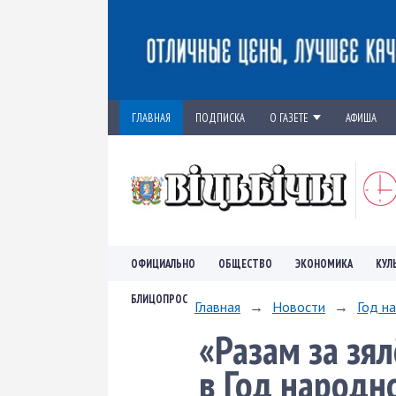
ГЛАВНАЯ
ПОДПИСКА
О ГАЗЕТЕ
АФИША
ОФИЦИАЛЬНО
ОБЩЕСТВО
ЭКОНОМИКА
КУЛ
БЛИЦОПРОС
Главная
→
Новости
→
Год н
«Разам за зял
в Год народн