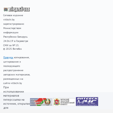
Сетевое издание
vitbichi.by
зарегистрировано
Министерством
информации
Республики Беларусь
24.06.19 в Госреестре
СМИ за № 15.
© 2025 Витебск
Порядок
копирования,
цитирования и
последующего
распространение
авторских материалов,
размещенных на
сайте vitbichi.by
При
использовании
материалов
гиперссылка на
источник, открытая
для
индексирования,