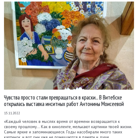
Чувства просто стали превращаться в краски... В Витебске
открылась выставка инситных работ Антонины Моисеевой
15.11.2022
«Каждый человек в мыслях время от времени возвращается к
своему прошлому... Как в киноленте, мелькают картинки твоей жизни.
Самые яркие и запоминающиеся. Годы насобирали много таких
картинок, и вот они уже не помещаются в памяти и душе.