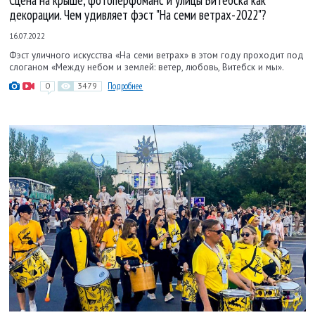
Сцена на крыше, фотоперфоманс и улицы Витебска как
декорации. Чем удивляет фэст "На семи ветрах-2022"?
16.07.2022
Фэст уличного искусства «На семи ветрах» в этом году проходит под
слоганом «Между небом и землей: ветер, любовь, Витебск и мы».
0
3479
Подробнее