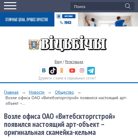
Вход
/
Регистрация
Дружите с нами в социальных сетях!
Главная
→
Новости
→
Общество
→
Возле офиса ОАО «Витебскторгстрой» появился настоящий арт-
объект –...
Возле офиса ОАО «Витебскторгстрой»
появился настоящий арт-объект –
оригинальная скамейка-кельма