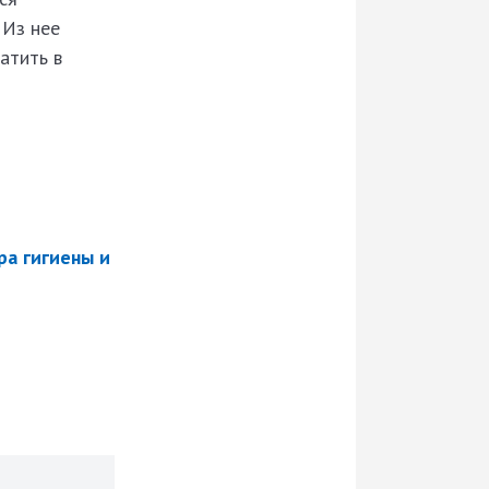
 Из нее
атить в
а гигиены и