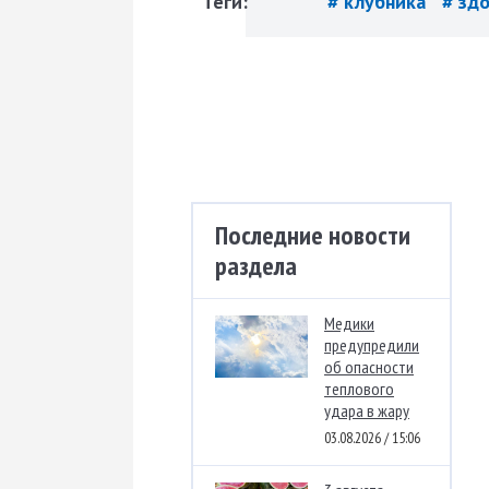
Теги:
# клубника
# зд
Последние новости
раздела
Медики
предупредили
об опасности
теплового
удара в жару
03.08.2026 / 15:06