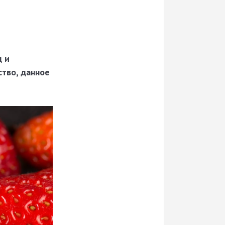
д и
ство, данное