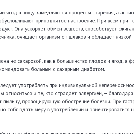
ии ягод в пищу замедляются процессы старения, а антио
обусловливают приподнятое настроение. При всем при т
дукт. Она ускоряет обмен веществ, способствует сжига
ечника, очищает организм от шлаков и обладает низкой
ена не сахарозой, как в большинстве плодов и ягод, а ф
комендовать больным с сахарным диабетом.
следует употреблять при индивидуальной непереносимос
 относиться и те, кто страдает аллергией, – благодаря
т пыльцу, провоцирующую обострение болезни. При гаст
жно соблюдать меру в употреблении и ориентироваться н
йствах клубники, касающихся кулинарии, – она сочетает