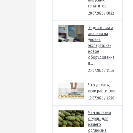
гепатитов
28.07.2026 / 08:22
Эндоскопия и
анализы на
уровне
эксперта: как
новое
оборудование
в...
23.07.2026 / 11:06
Что делать,
если растет вес
12.07.2026 / 15:20
Чем полезны
огурцы для
нашего
организма