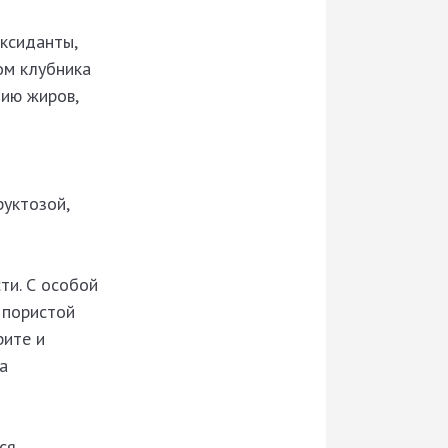
ксиданты,
ом клубника
нию жиров,
руктозой,
ти. С особой
 пористой
рите и
а
ся