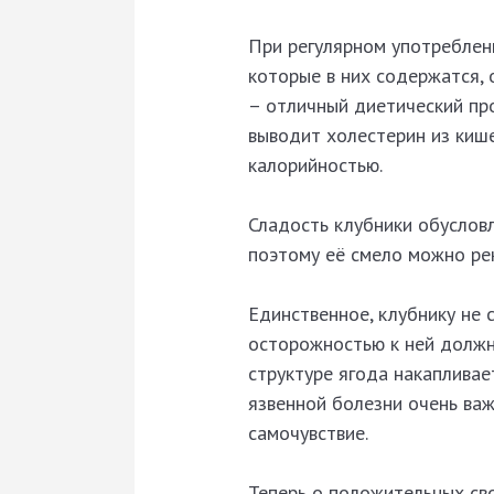
При регулярном употреблен
которые в них содержатся, 
– отличный диетический про
выводит холестерин из киш
калорийностью.
Сладость клубники обусловл
поэтому её смело можно ре
Единственное, клубнику не 
осторожностью к ней должны
структуре ягода накапливае
язвенной болезни очень ва
самочувствие.
Теперь о положительных сво