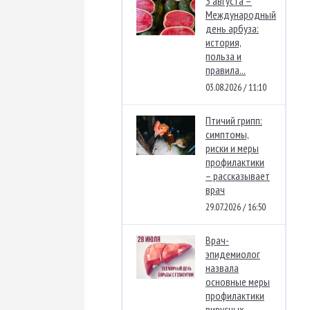
3 августа –
Международный
день арбуза:
история,
польза и
правила...
03.08.2026 / 11:10
Птичий грипп:
симптомы,
риски и меры
профилактики
– рассказывает
врач
29.07.2026 / 16:50
Врач-
эпидемиолог
назвала
основные меры
профилактики
вирусных