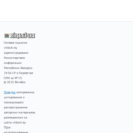
Сетевое издание
vitbichi.by
зарегистрировано
Министерством
информации
Республики Беларусь
24.06.19 в Госреестре
СМИ за № 15.
© 2025 Витебск
Порядок
копирования,
цитирования и
последующего
распространение
авторских материалов,
размещенных на
сайте vitbichi.by
При
использовании