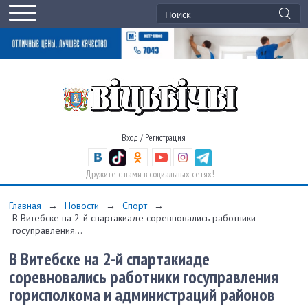
Вход
/
Регистрация
Дружите с нами в социальных сетях!
Главная
→
Новости
→
Спорт
→
В Витебске на 2-­й спартакиаде соревновались работники
госуправления...
В Витебске на 2-­й спартакиаде
соревновались работники госуправления
горисполкома и администраций районов