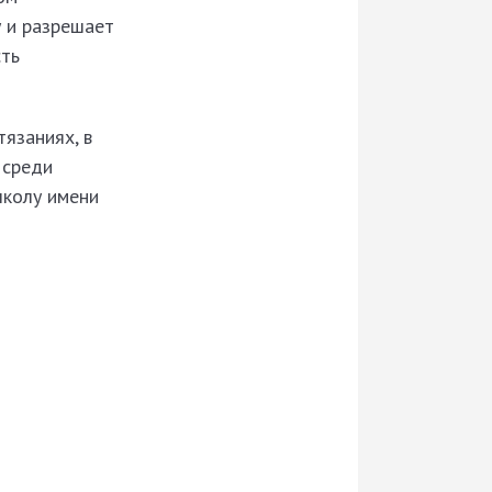
у и разрешает
сть
тязаниях, в
 среди
школу имени