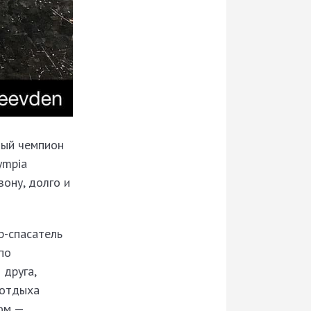
ный чемпион
ympia
зону, долго и
р-спасатель
по
 друга,
 отдыха
ром —