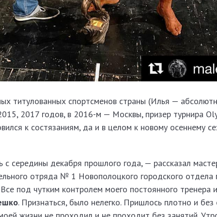
амых титулованных спортсменов страны (Илья — абсолют
2015, 2017 годов, в 2016-м — Москвы, призер турнира Ol
ился к состязаниям, да и в целом к новому осеннему се
 с середины декабря прошлого года, — рассказал масте
ельного отряда № 1 Новополоцкого городского отдела 
Все под чутким контролем моего постоянного тренера и
ешко
. Признаться, было нелегко. Пришлось плотно и без
моей жизни не проходил и не проходит без занятий. Ут