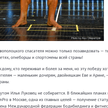
вополоцкого спасателя можно только позавидовать — т
етях, огнеборцы и спортсмены всей страны!
дому, кто переживал и болел за меня, но эту победу хо
ителям — маленьким дочерям, двойняшкам Еве и Арине, 
раны.
утом Илья Луковец не собирается. В ближайших планах 
SnPro в Москве, одна из главных целей — получение стат
ена Международной федерации бодибилдинга и фитнеса