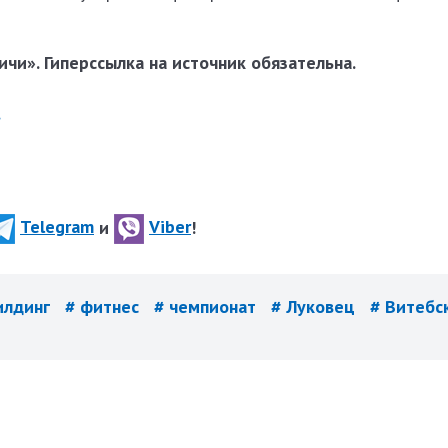
чи». Гиперссылка на источник обязательна.
.
Telegram
и
Viber
!
илдинг
# фитнес
# чемпионат
# Луковец
# Витебс