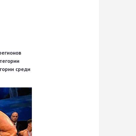
регионов
атегории
егории среди