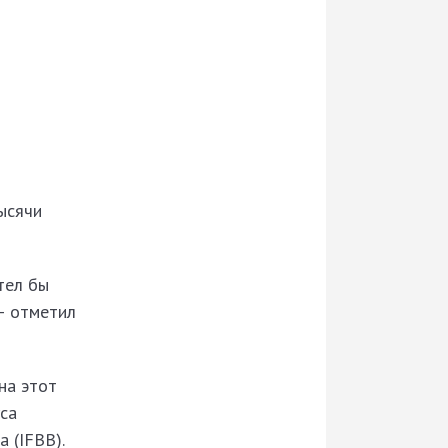
ысячи
тел бы
— отметил
на этот
уса
 (IFBB).