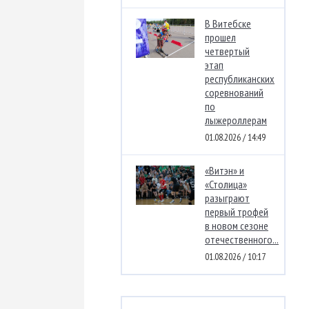
В Витебске
прошел
четвертый
этап
республиканских
соревнований
по
лыжероллерам
01.08.2026 / 14:49
«Витэн» и
«Столица»
разыграют
первый трофей
в новом сезоне
отечественного...
01.08.2026 / 10:17