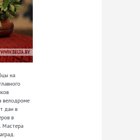
бцы на
главного
иков
на велодроме
т дан в
еров в
. Мастера
аград.