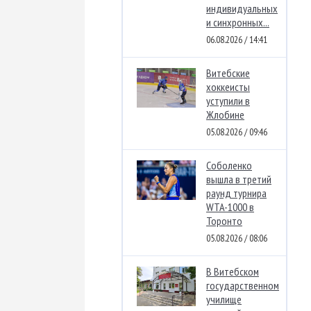
индивидуальных
и синхронных...
06.08.2026 / 14:41
Витебские
хоккеисты
уступили в
Жлобине
05.08.2026 / 09:46
Соболенко
вышла в третий
раунд турнира
WTA-1000 в
Торонто
05.08.2026 / 08:06
В Витебском
государственном
училище