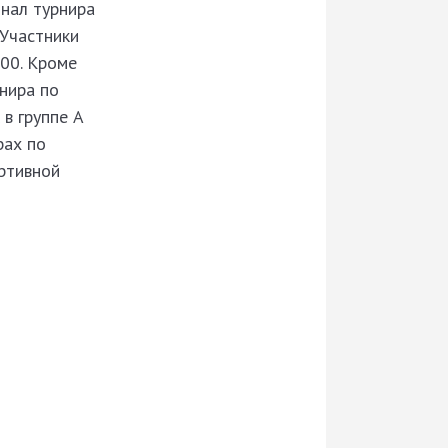
инал турнира
 Участники
.00. Кроме
нира по
в группе А
рах по
ортивной