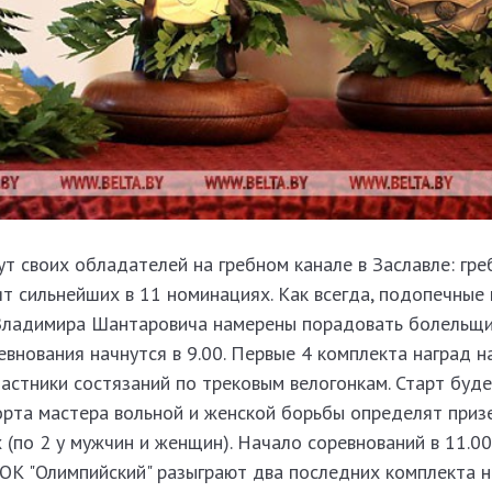
т своих обладателей на гребном канале в Заславле: гре
т сильнейших в 11 номинациях. Как всегда, подопечные 
 Владимира Шантаровича намерены порадовать болельщ
евнования начнутся в 9.00. Первые 4 комплекта наград 
астники состязаний по трековым велогонкам. Старт буде
орта мастера вольной и женской борьбы определят приз
 (по 2 у мужчин и женщин). Начало соревнований в 11.00
СОК "Олимпийский" разыграют два последних комплекта н