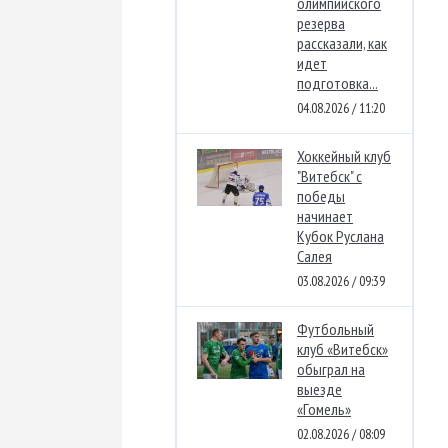
олимпийского
резерва
рассказали, как
идет
подготовка...
04.08.2026 / 11:20
Хоккейный клуб
"Витебск" с
победы
начинает
Кубок Руслана
Салея
03.08.2026 / 09:39
Футбольный
клуб «Витебск»
обыграл на
выезде
«Гомель»
02.08.2026 / 08:09