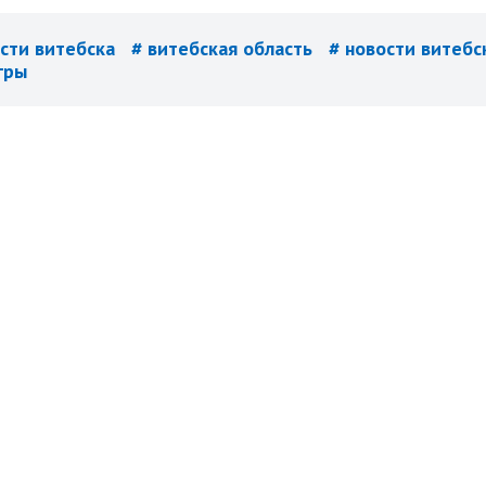
ости витебска
# витебская область
# новости витебс
гры