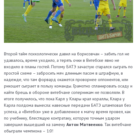
Второй тайм психологически давил на борисовчан – забить гол не
удавалось, время уходило, а терять очки в Витебске явно не
входило в планы гостей. Потому БАТЭ зачастую старался сыграть по
простой схеме – забросить мяч длинным пасом в штрафную, в
надежде, что там форвард окажется проворнее оппонентов, или
рикошет сыграет в пользу команды. Грамотно спланировать осаду и
найти брешь в обороне витебчане соперникам не позволяли. В
итоге получилось, что пока Карл у Клары крал кораллы, Клара у
Карла полдома вынесла: навесные передачи БАТЭ штамповал без
успеха, а «Витебск» уже в добавленное к матчу время провел, как
по учебнику, блестящую контратаку, которую точным ударом
завершил вышедший на замену
Антон Матвеенко
. Так витебчане
обыграли чемпиона – 1:0!