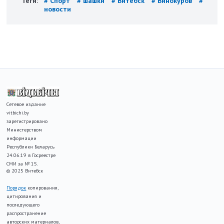
Теги:
# Спорт
# шашки
# Витебск
# Винокуров
#
новости
Сетевое издание
vitbichi.by
зарегистрировано
Министерством
информации
Республики Беларусь
24.06.19 в Госреестре
СМИ за № 15.
© 2025 Витебск
Порядок
копирования,
цитирования и
последующего
распространение
авторских материалов,