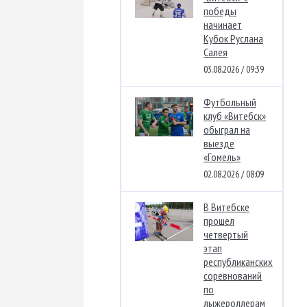
победы
начинает
Кубок Руслана
Салея
03.08.2026 / 09:39
Футбольный
клуб «Витебск»
обыграл на
выезде
«Гомель»
02.08.2026 / 08:09
В Витебске
прошел
четвертый
этап
республиканских
соревнований
по
лыжероллерам