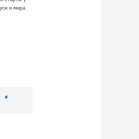
си и мира.
в
#