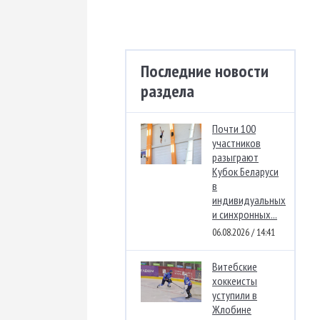
Последние новости
раздела
Почти 100
участников
разыграют
Кубок Беларуси
в
индивидуальных
и синхронных...
06.08.2026 / 14:41
Витебские
хоккеисты
уступили в
Жлобине