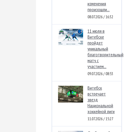
изменения
произошли...
08.07.2026 / 16:32
11 июля в
Витебске
пройдет
уникальный
благотворительный
матч с
участием...
09.07.2026 / 08:53
Витебск
встречает
звезд
Национальной
хоккейной лиги
11.07.2026 / 15:27