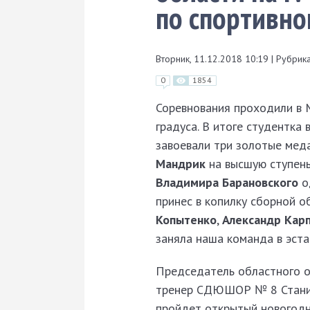
по спортивн
Вторник, 11.12.2018 10:19
|
Рубрика
0
1854
Соревнования проходили в 
градуса. В итоге студентка
завоевали три золотые мед
Мандрик
на высшую ступень
Владимира Барановского
о
принес в копилку сборной 
Копытенко
,
Александр Кар
заняла наша команда в эста
Председатель областного о
тренер СДЮШОР № 8 Станисл
пройдет открытый новогодн