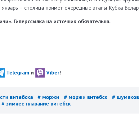
 январь – столица примет очередные этапы Кубка Белару
чи». Гиперссылка на источник обязательна.
Telegram
и
Viber
!
ости витебска
# моржи
# моржи витебск
# шумяко
# зимнее плавание витебск