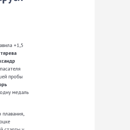
авила +1,5
гтярева
ксандр
спасателя
шей пробы
орь
 одну медаль
 плавания,
лоцке
й старты у