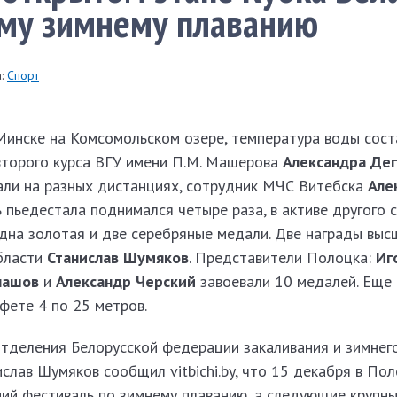
ому зимнему плаванию
:
Спорт
Минске на Комсомольском озере, температура воды сост
 второго курса ВГУ имени П.М. Машерова
Александра Де
али на разных дистанциях, сотрудник МЧС Витебска
Але
 пьедестала поднимался четыре раза, в активе другого 
дна золотая и две серебряные медали. Две награды выс
области
Станислав Шумяков
. Представители Полоцка:
Иг
пашов
и
Александр Черский
завоевали 10 медалей. Еще
фете 4 по 25 метров.
тделения Белорусской федерации закаливания и зимнего
ав Шумяков сообщил vitbichi.by, что 15 декабря в По
ий фестиваль по зимнему плаванию, а следующие крупны