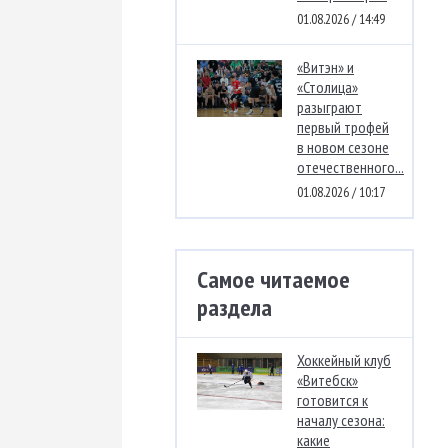
01.08.2026 / 14:49
«Витэн» и
«Столица»
разыграют
первый трофей
в новом сезоне
отечественного...
01.08.2026 / 10:17
Самое читаемое
раздела
Хоккейный клуб
«Витебск»
готовится к
началу сезона:
какие