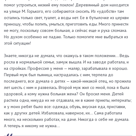
помог устроиться, низкий ему поклон! Деревянный дом находится
на улице М. Горького, его собираются сносить. Из «удобств» там
остались только свет, туалет, а воды нет. Ее в бутылочке из церкви
приношу, чтобы попить, умыться, приготовить еды. Много принести
не могу, поскольку совсем больная, а сейчас еще и рука сломана.
Но духом особенно не падаю. Только помогите мне выбраться из
этой ситуации!
Знаете, никогда не думала, что окажусь в таком положении... Ведь
росла в нормальной семье, замуж вышла. И на заводе работала, и
на стройках. Профессия у меня — маляр, зарабатывала я хорошо.
Первый муж был пьяница, настрадалась с ним, терпела до
последнего, все думала о детях — какой-никакой отец, но прожила
лет шесть с ним и развелась. Второй муж жил со мной, пока я была
здоровой, а кому нужна больная жена? Он бросил меня. Детей
растила одна, никуда их не отдавала, ни в какие приюты, интернаты;
и у моих ребят было все: одежда, обувь, вкусная еда, приставки,
как у других детей. Избаловала, наверное, их... Сама работала
много, на нескольких работах, на даче. Никогда о себе не думала.
А теперь я никому не нужна...