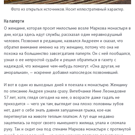
Фото из открытых источников. Носит иллюстративный характер.
На паперти
О женщине, которая просит милостыню возле Маркова монастыря в
дни, когда здесь идут службы, рассказал один неравнодушный
человек. Позвонил в редакцию, назвался Андреем и сказал, что
обратил внимание именно на эту женщину, потому что она не
похожа на большинство завсегдатаев паперти. Он с ней пообщался,
узнал о ее непростой судьбе и решил обратиться в газету с
надеждой, что женщине чем-нибудь помогут. «Она другая, не
аморальная», — искренне добавил напоследок позвонивший.
И вот в один из выходных дней я поехала к монастырю. Женщину
по описанию Андрея узнала сразу. Витебчанке Инне Леонидовне
57 лет, хотя, глядя сегодня на нее, о возрасте даже гадать не
приходится — чего уж там, выглядит она плохо: половины зубов
нет, дает о себе знать давняя запущенная грыжа, кое-как
перетянутая на животе теплым платком. А тут еще недавно
зацепилась за порог своего нынешнего жилища, упала и сломала
руку. Так и сидит она под стенами Маркова монастыря с протянутой