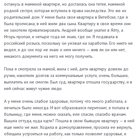
останусь в маминой квартире, но досталась она тетке, маминой
родной сестре, которая вступила в права наследства. Это же их
родительский дом. У меня была своя квартира в Витебске, где я
была прописана, в ней жили два сына. Квартиру в свое время они
не захотели приватизировать. Андрей вообще укатил в Ялту, а
Игорь пропал, и четыре года не знаю, где он. Я подавала в
российский розыск, поскольку он уезжал на заработки. Его никто не
видел, я до сих пор не знаю о нем ничего — жив ли он или нет,
никакого документа на него не могу получить.
Пока я смотрела за мамой, жила с ней, дети квартиру довели до
ручки, накопили долгов за коммунальные услуги, очень больших,
выплатить их не смогли. Был суд, квартира отошла государству, и в
ней сейчас живут чужие люди.
А у меня очень слабое здоровье, потому что много работала, а
лечиться было некогда. И вот образовался перитонит, я попала в
больницу, где меня, можно сказать, еле спасли, спасибо врачам.
Вышла оттуда, куда идти? Пошла в свою бывшую квартиру — в ней
еще никто не жил. Ходила в домоуправление, просила ее вернуть,
обещала устроиться на работу, как только позволит здоровье, и