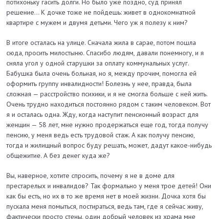
потихоньку гасить долги. Но было уже поздно, суд принял
решение... К дочке тоже не пойдешь: живет в однокомнатной
квартире с мужем и двумя детьми. Чего уж я полезу к ним?
В итоге осталась на улице. Сначала жила в сарае, потом пошла
сюда, просить милостыню. Спасибо людям, давали понемногу, и я
сняла угол у одной старушки за оплату коммунальных услуг.
Бабушка была очень больная, но я, между прочим, помогла ей
оформить группу инвалидности! Болезнь у нее, правда, была
сложная — расстройство психики, и я не смогла больше с ней жить.
Очень трудно находиться постоянно рядом с таким человеком. Вот
я и осталась одна. Жду, когда наступит пенсионный возраст для
женщин — 58 лет, мне нужно продержаться еще год, тогда получу
пенсию, у меня ведь есть трудовой стаж. А как получу пенсию,
тогда и жилищный вопрос буду решать, может, дадут какое-нибудь
общежитие. А без денег куда же?
Вы, наверное, хотите спросить, почему я не в доме для
престарелых и инвалидов? Так формально у меня трое детей! Они
как бы есть, но их в то же время нет в моей жизни. Дочка хотя бы
пускала меня помыться, постираться, ведь там, где я сейчас живу,
фактически просто стены, один добрый человек из храма мне