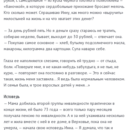
рукой, с самодельной — из куска черного плотного полиэтилена —
«баночкой», в которую сердобольные прихожане бросают мелочь.
Кто сколько может. Спрашиваю Инну, как много можно «выручить»
милостыней на жизнь и на что хватает этих денег?
— За день рублей пять. Но я деньги сразу стараюсь не тратить,
собираю неделю, бывает, выходит до 30 рублей, — отвечает она.
— Покупаю самое основное — хлеб, бутылку подсолнечного масла,
макароны, килограмма два картошки. Супа наварю себе.
Глаза ее наполняются слезами, говорить ей трудно — от стыда,
боли. «Поверьте мне, я не какая-нибудь забулдыга, я не пью, не
курю, — повторяет она постоянно в разговоре. — Это я сейчас
такая, жизнь меня заставила... Я ведь была нормальным человеком.
И семья была, и трое взрослых детей у меня...»
Исповедь
— Мама добилась второй группы инвалидности практически в
конце жизни, ей было 73 года — всего только пару месяцев
получала пенсию по инвалидности. А я за ней ухаживала несколько
лет и жила вместе с ней в ее доме, в Верховье, пока она не
умерла, — начала свою исповедь Инна. — Я думала, что так и