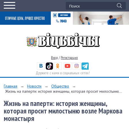
Вход
/
Регистрация
Дружите с нами в социальных сетях!
Главная
→
Новости
→
Общество
→
Жизнь на паперти: история женщины, которая просит милостыню...
Жизнь на паперти: история женщины,
которая просит милостыню возле Маркова
монастыря