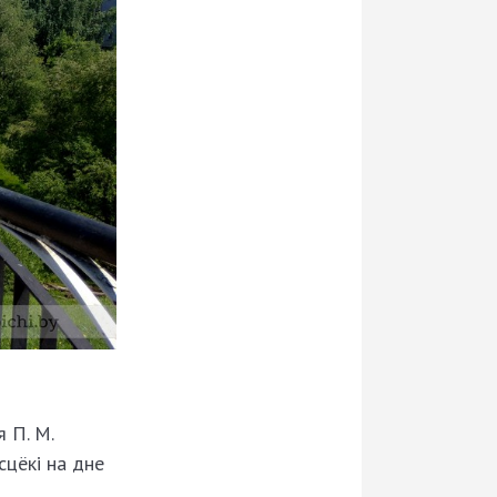
 П. М.
сцёкі на дне