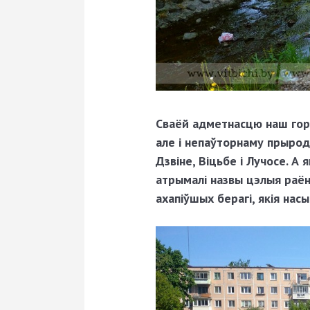
Сваёй адметнасцю наш гора
але і непаўторнаму прыро
Дзвіне, Віцьбе і Лучосе. А 
атрымалі назвы цэлыя раён
ахапіўшых берагі, якія нас