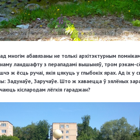
д многім абавязаны не толькі архітэктурным помнікам
днаму ландшафту з перападамі вышыняў, тром рэкам-с
яшчэ ж ёсць ручаі, якія цякуць
у глыбокіх ярах. Ад іх у 
ы: Задунаўе, Заручаўе.
Што ж хаваецца ў зялёных зара
ычаюць кіслародам лёгкія гараджан?