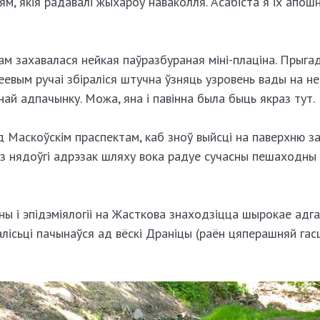
м, якія радавалі жыхароў наваколля. Асабіста я іх апош
м захавалася нейкая паўразбураная міні-плаціна. Прыга
еевым ручаі збіраліся штучна ўзняць узровень вады на не
онай адпачынку. Можа, яна і павінна была быць якраз тут.
 Маскоўскім праспектам, каб зноў выйсці на паверхню з
 нядоўгі адрэзак шляху вока радуе сучасны пешаходны м
ены і эпідэміялогіі на Жасткова знаходзіцца шырокае адг
лісьці пачынаўся ад вёскі Драніцы (раён цяперашняй гас