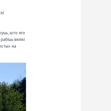
кі
жуць, што яго
рабіць вялікі
есты» на