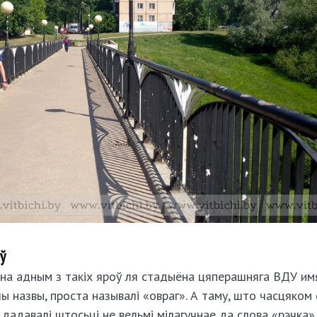
еў
на адным з такіх яроў ля стадыёна цяперашняга ВДУ имя
ы назвы, проста называлі «овраг». А таму, што часцяком 
, дадавалі штосьці не вельмі мілагучнае да слова «рэчка».