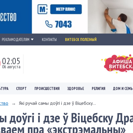
РЕКЛАМОДАТЕЛЯМ
КОНТАКТЫ
ВИТЕБСК ПОЛЕЗНЫЙ
02:05
06 августа
ЬТУРА
СПОРТ
ПРОИСШЕСТВИЯ
ЗДОРОВЬЕ
РЕЛИГИЯ
ДОМ И СЕМЬ
ство
→
Які ручай самы доўгі і дзе ў Віцебску...
ы доўгі і дзе ў Віцебску Д
зваем пра «экстрэмальны»