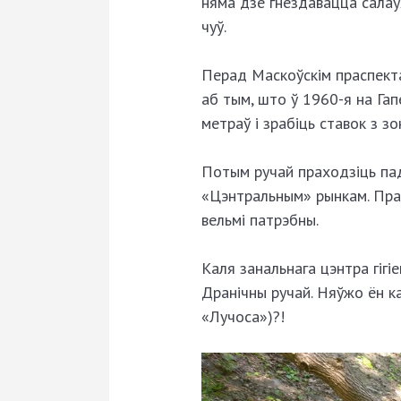
няма дзе гнездавацца салаўя
чуў.
Перад Маскоўскім праспекта
аб тым, што ў 1960-я на Гап
метраў і зрабіць ставок з з
Потым ручай праходзіць пад
«Цэнтральным» рынкам. Праз
вельмі патрэбны.
Каля занальнага цэнтра гігі
Дранічны ручай. Няўжо ён ка
«Лучоса»)?!