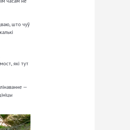
нім часам не
дваю, што чуў
калькі
а
ост, які тут
алінаванне —
цініцы