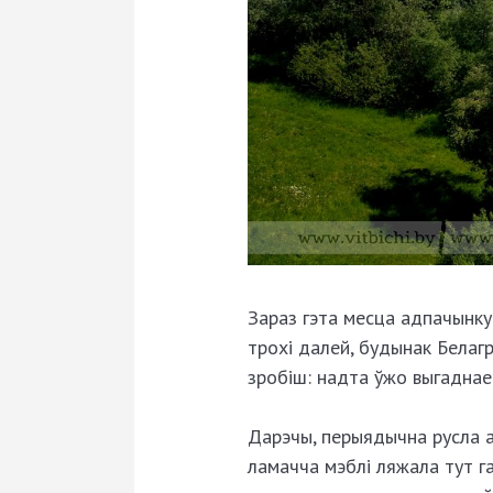
Зараз гэта месца адпачынку 
трохі далей, будынак Белаг
зробіш: надта ўжо выгаднае
Дарэчы, перыядычна русла 
ламачча мэблі ляжала тут га