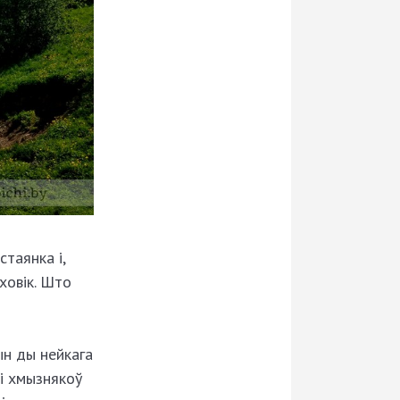
стаянка і,
ховік. Што
ын ды нейкага
ыі хмызнякоў