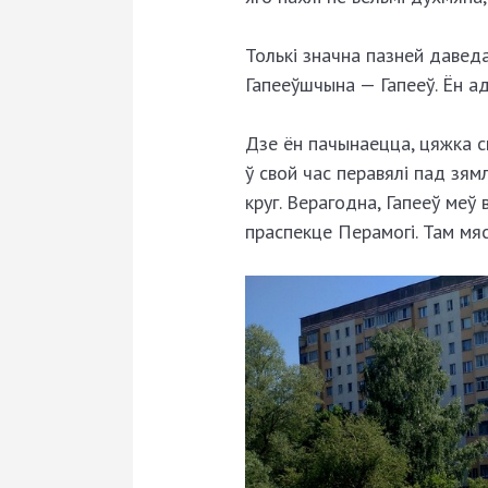
Толькі значна пазней давед
Гапееўшчына — Гапееў. Ён ад
Дзе ён пачынаецца, цяжка ск
ў свой час перавялі пад зямл
круг. Верагодна, Гапееў ме
праспекце Перамогі. Там мяс