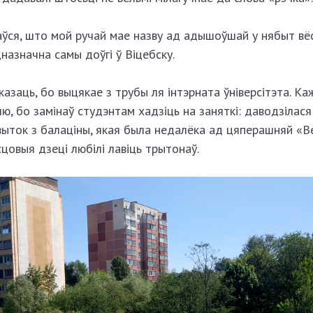
аўся, што мой ручай мае назву ад адышоўшай у нябыт вёс
назначна самы доўгі ў Віцебску.
азаць, бо выцякае з трубы ля інтэрната ўніверсітэта. Ка
ю, бо замінаў студэнтам хадзіць на заняткі: даводзілася 
ў выток з балаціны, якая была недалёка ад цяперашняй «В
цовыя дзеці любілі лавіць трытонаў.