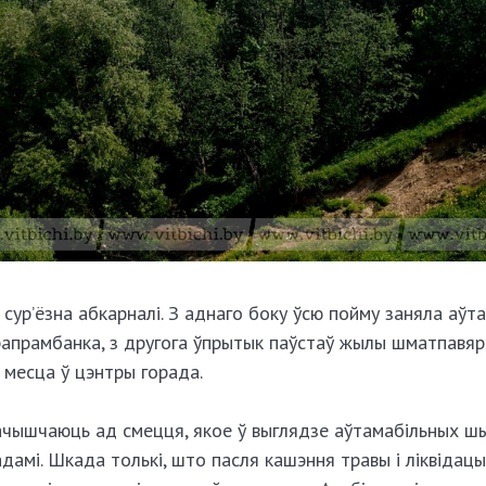
сур’ёзна абкарналі. З аднаго боку ўсю пойму заняла аўта
рапрамбанка, з другога ўпрытык паўстаў жылы шматпавяр
 месца ў цэнтры горада.
ачышчаюць ад смецця, якое ў выглядзе аўтамабільных ш
дамі. Шкада толькі, што пасля кашэння травы і ліквідац