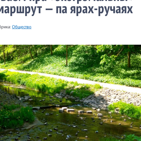
аршрут — па ярах-ручаях
брика:
Общество