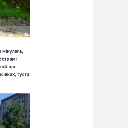
 мінулага,
ёстрам:
свой час
сніках, густа