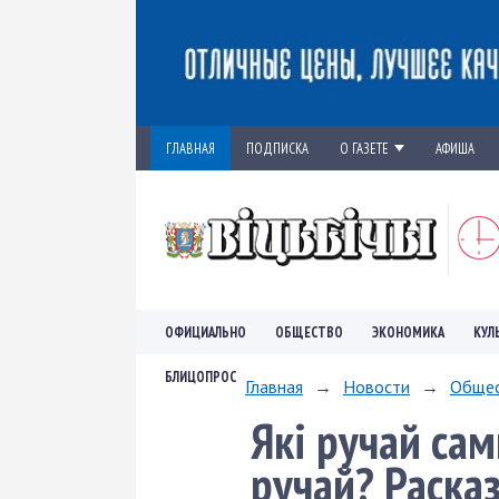
ГЛАВНАЯ
ПОДПИСКА
О ГАЗЕТЕ
АФИША
ОФИЦИАЛЬНО
ОБЩЕСТВО
ЭКОНОМИКА
КУЛ
БЛИЦОПРОС
Главная
→
Новости
→
Обще
Які ручай сам
ручай? Раска