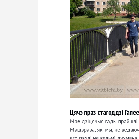
Цячэ праз стагоддзі Гапе
Мае дзіцячыя гады прайшлі 
Машэрава, які мы, не ведаюч
яго пахлі не вельмі духмяна