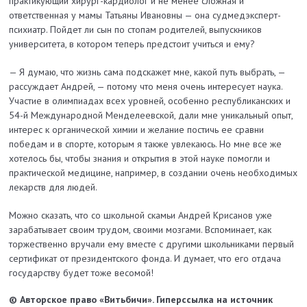
практикующий хирург-кардиолог и не менее сложная и
ответственная у мамы Татьяны Ивановны — она судмедэксперт-
психиатр. Пойдет ли сын по стопам родителей, выпускников
университета, в котором теперь предстоит учиться и ему?
— Я думаю, что жизнь сама подскажет мне, какой путь выбрать, —
рассуждает Андрей, — потому что меня очень интересует наука.
Участие в олимпиадах всех уровней, особенно республиканских и
54-й Международной Менделеевской, дали мне уникальный опыт,
интерес к органической химии и желание постичь ее сравни
победам и в спорте, которым я также увлекаюсь. Но мне все же
хотелось бы, чтобы знания и открытия в этой науке помогли и
практической медицине, например, в создании очень необходимых
лекарств для людей.
Можно сказать, что со школьной скамьи Андрей Крисанов уже
зарабатывает своим трудом, своими мозгами. Вспоминает, как
торжественно вручали ему вместе с другими школьниками первый
сертификат от президентского фонда. И думает, что его отдача
государству будет тоже весомой!
© Авторское право «Витьбичи». Гиперссылка на источник