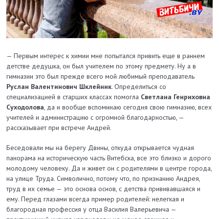
— Первым интерес к химии мне попытался привить еще в раннем
детстве дедушка, он был учителем по этому предмету. Ну а в
гимназии это был прежде всего мой любимый преподаватель
Руслан Валентинович Шклейник
. Определиться со
специализацией в старших классах помогла
Светлана Генриховна
Суходолова
, да и вообще вспоминаю сегодня свою гимназию, всех
учителей и администрацию с огромной благодарностью, —
рассказывает при встрече Андрей.
Беседовали мы на берегу Двины, откуда открывается чудная
панорама на историческую часть Витебска, все это близко и дорого
молодому человеку. Да и живет он с родителями в центре города,
на улице Труда. Символично, потому что, по признанию Андрея,
труд в их семье — это основа основ, с детства прививавшаяся и
ему. Перед глазами всегда пример родителей: нелегкая и
благородная профессия у отца Василия Валерьевича —