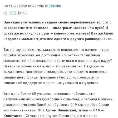
Среда, 12.08.2020 10:32
|
Рубрика:
Общество
0
4244
Однажды учительница задала своим первоклашкам вопрос с
«подвохом»: что тяжелее — килограмм железа или пуха? И
сразу же потянулись руки — конечно же, железа! Как же было
невдомек малышам, что вес одного и другого равноодинаков...
Так и в случае, если мы зададимся вопросом: что важнее — сама
по себе экономика, ее достижения или успехи талантливой
молодежи, ее образование и первые шаги в практическую науку?
Наверное, можно сказать, что и это равнозначно. Недаром за
выдающиеся способности молодежь удостаивается поощрения
специального фонда Президента Республики Беларусь по
социальной поддержке одаренных учащихся и студентов.
Ежегодно более 60 учащихся становятся победителями
республиканских и международных олимпиад, и сегодня в разных
школах и гимназиях Витебска обучаются 119 таких ребят. Среди
них ученик гимназии № 2
Артем Вилинский
, гимназии № 8 —
Константин Сегодник
и другие. Среди тех, кто является