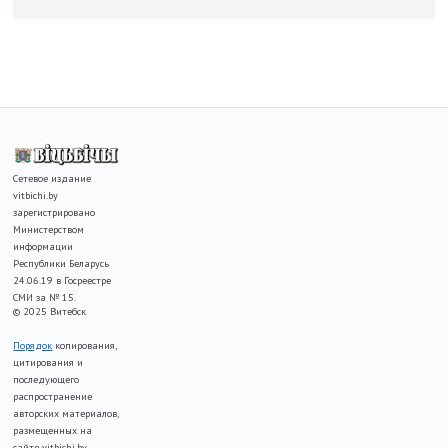
Сетевое издание
vitbichi.by
зарегистрировано
Министерством
информации
Республики Беларусь
24.06.19 в Госреестре
СМИ за № 15.
© 2025 Витебск
Порядок
копирования,
цитирования и
последующего
распространение
авторских материалов,
размещенных на
сайте vitbichi.by