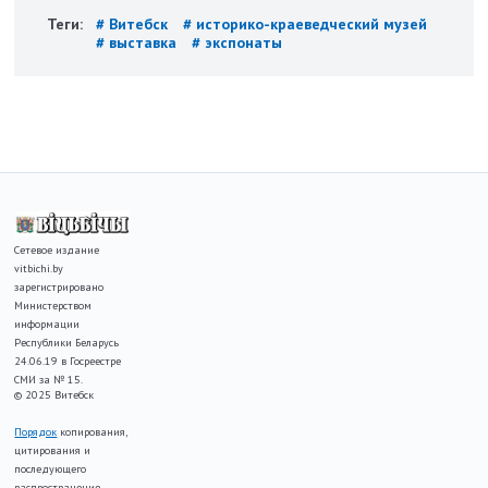
Теги:
# Витебск
# историко-краеведческий музей
# выставка
# экспонаты
Сетевое издание
vitbichi.by
зарегистрировано
Министерством
информации
Республики Беларусь
24.06.19 в Госреестре
СМИ за № 15.
© 2025 Витебск
Порядок
копирования,
цитирования и
последующего
распространение