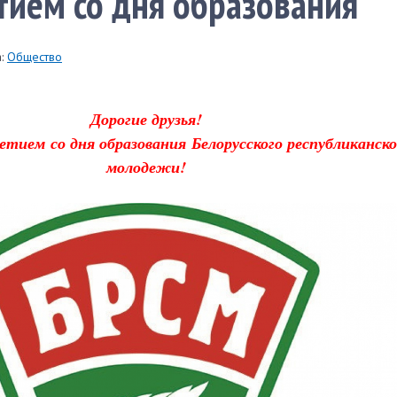
тием со дня образования
:
Общество
Дорогие друзья!
-летием
со дня образования
Белорусского республиканско
молодежи!