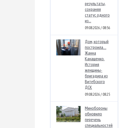
результаты,
сохраняя
статус одного
из...
09.08.2026 / 08:56
Дом, который
построила…
Жанна
Канашенко.
История
женщины-
бригадира из
Витебского
ДСК
09.08.2026 / 08:25
Минобороны
обновило
перечень
специальностей