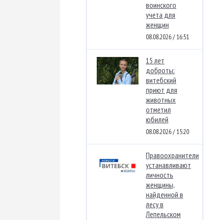
воинского
учета для
женщин
08.08.2026 / 16:51
15 лет
доброты:
витебский
приют для
животных
отметил
юбилей
08.08.2026 / 15:20
Правоохранители
устанавливают
личность
женщины,
найденной в
лесу в
Лепельском