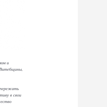
мом и
 Витебщины,
 опережать
тиву в свои
жество