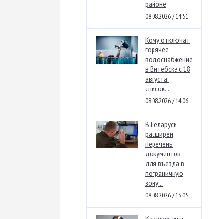
районе
08.08.2026 / 14:51
Кому отключат
горячее
водоснабжение
в Витебске с 18
августа:
список...
08.08.2026 / 14:06
В Беларуси
расширен
перечень
документов
для въезда в
пограничную
зону...
08.08.2026 / 13:05
Кавалер-кинг-