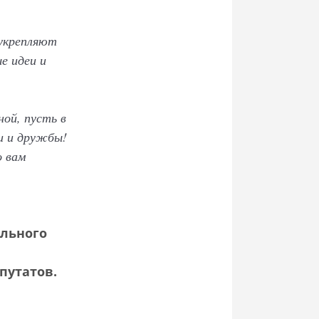
 укрепляют
е идеи и
ой, пусть в
и и дружбы!
о вам
льного
путатов.