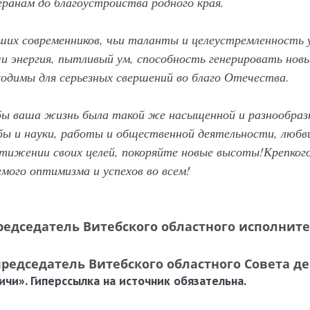
ранам до благоустройства родного края.
их современников, чьи таланты и целеустремленность
 энергия, пытливый ум, способность генерировать новы
одимы для серьезных свершений во благо Отечества.
ы ваша жизнь была такой же насыщенной и разнообразн
ебы и науки, работы и общественной деятельности, любв
тижении своих целей, покоряйте новые высоты!Крепког
емого оптимизма и успехов во всем!
редседатель
Витебского областного
исполните
председатель
Витебского областного
Совета де
чи». Гиперссылка на источник обязательна.