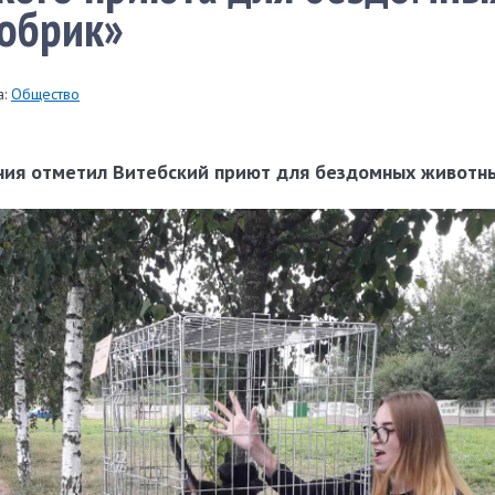
обрик»
:
Общество
ния отметил Витебский приют для бездомных животн