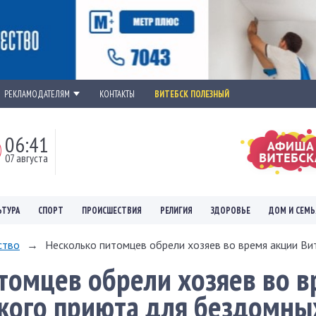
РЕКЛАМОДАТЕЛЯМ
КОНТАКТЫ
ВИТЕБСК ПОЛЕЗНЫЙ
06:41
07 августа
ЬТУРА
СПОРТ
ПРОИСШЕСТВИЯ
РЕЛИГИЯ
ЗДОРОВЬЕ
ДОМ И СЕМЬ
ство
→
Несколько питомцев обрели хозяев во время акции Вит
томцев обрели хозяев во 
кого приюта для бездомны