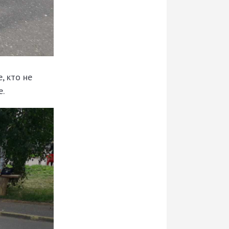
, кто не
е.