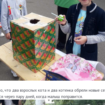
о, что два взрослых кота и два котенка обрели новые се
я через пару дней, когда малыш поправится.