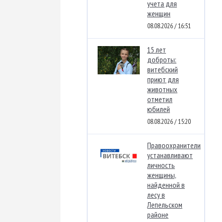
учета для
женщин
08.08.2026 / 16:51
15 лет
доброты:
витебский
приют для
животных
отметил
юбилей
08.08.2026 / 15:20
Правоохранители
устанавливают
личность
женщины,
найденной в
лесу в
Лепельском
районе