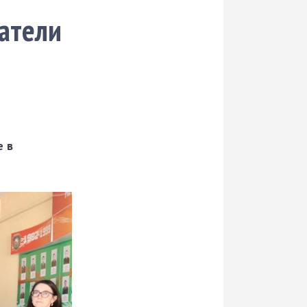
атели
е в