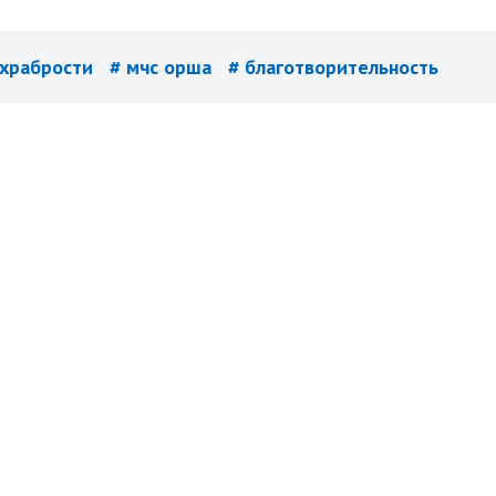
 храбрости
# мчс орша
# благотворительность