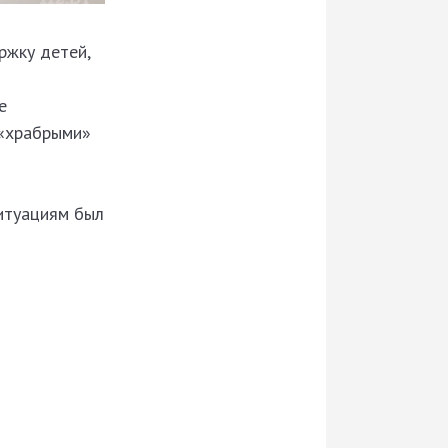
ржку детей,
е
 «храбрыми»
итуациям был