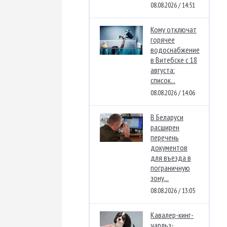
08.08.2026 / 14:51
Кому отключат
горячее
водоснабжение
в Витебске с 18
августа:
список...
08.08.2026 / 14:06
В Беларуси
расширен
перечень
документов
для въезда в
пограничную
зону...
08.08.2026 / 13:05
Кавалер-кинг-
чарльз-