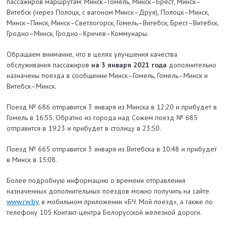
пассажиров маршрутам: Минск–Гомель, Минск–Брест, Минск–
Витебск (через Полоцк, с вагоном Минск–Друя), Полоцк–Минск,
Минск–Пинск, Минск–Светлогорск, Гомель–Витебск, Брест–Витебск,
Гродно–Минск, Гродно–Кричев–Коммунары.
Обращаем внимание, что в целях улучшения качества
обслуживания пассажиров
на 3 января 2021 года
дополнительно
назначены поезда в сообщении Минск–Гомель, Гомель–Минск и
Витебск–Минск.
Поезд № 686 отправится 3 января из Минска в 12:20 и прибудет в
Гомель в 16:55. Обратно из города над Сожем поезд № 685
отправится в 19:23 и прибудет в столицу в 23:50.
Поезд № 665 отправится 3 января из Витебска в 10:48 и прибудет
в Минск в 15:08.
Более подробную информацию о времени отправления
назначенных дополнительных поездов можно получить на сайте
www.rw.by
, в мобильном приложении «БЧ. Мой поезд», а также по
телефону 105 Контакт-центра Белорусской железной дороги.