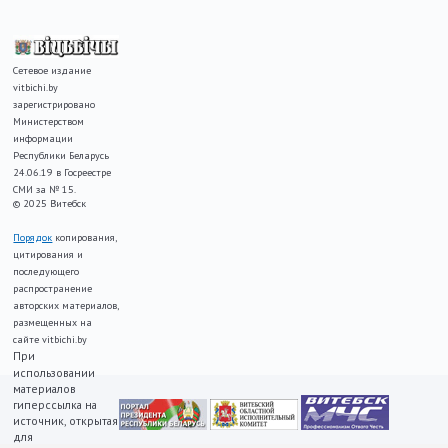
Сетевое издание
vitbichi.by
зарегистрировано
Министерством
информации
Республики Беларусь
24.06.19 в Госреестре
СМИ за № 15.
© 2025 Витебск
Порядок
копирования,
цитирования и
последующего
распространение
авторских материалов,
размещенных на
сайте vitbichi.by
При
использовании
материалов
гиперссылка на
источник, открытая
для