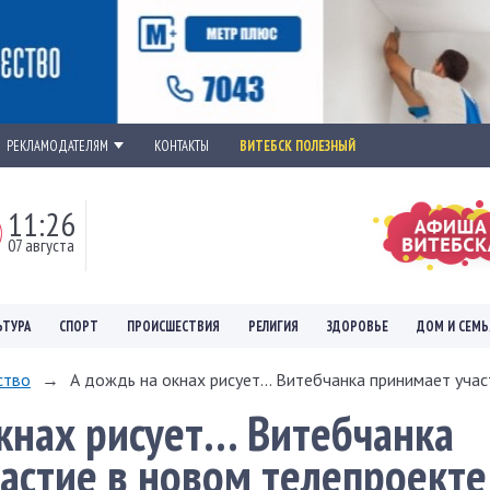
РЕКЛАМОДАТЕЛЯМ
КОНТАКТЫ
ВИТЕБСК ПОЛЕЗНЫЙ
11:26
07 августа
ЬТУРА
СПОРТ
ПРОИСШЕСТВИЯ
РЕЛИГИЯ
ЗДОРОВЬЕ
ДОМ И СЕМЬ
ство
→
А дождь на окнах рисует… Витебчанка принимает участ
кнах рисует… Витебчанка
астие в новом телепроекте