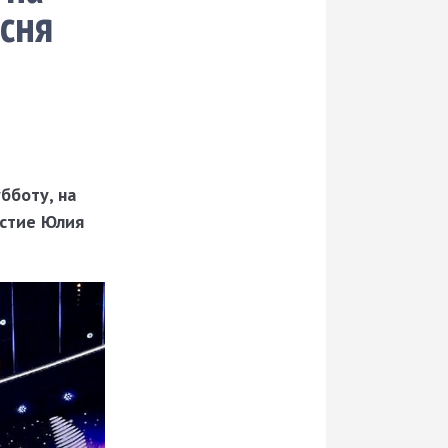
есня
бботу, на
астие Юлия