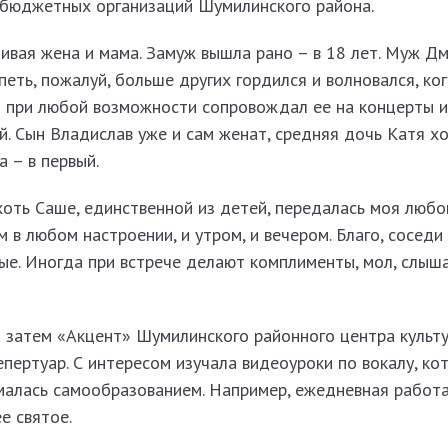
бюджетных организаций Шумилинского района.
ивая жена и мама. Замуж вышла рано – в 18 лет. Муж Д
петь, пожалуй, больше других гордился и волновался, ко
й при любой возможности сопровождал ее на концерты и
й. Сын Владислав уже и сам женат, средняя дочь Катя х
 – в первый.
оть Саше, единственной из детей, передалась моя любов
 в любом настроении, и утром, и вечером. Благо, соседи
ые. Иногда при встрече делают комплименты, мол, слыша
а затем «Акцент» Шумилинского районного центра культ
пертуар. С интересом изучала видеоуроки по вокалу, ко
малась самообразованием. Например, ежедневная работа
е святое.