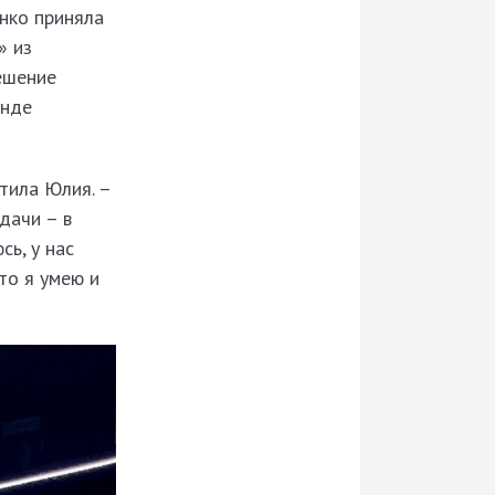
нко приняла
» из
ешение
анде
тила Юлия. –
дачи – в
сь, у нас
то я умею и