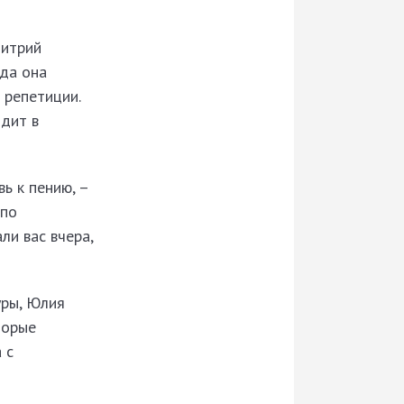
митрий
гда она
 репетиции.
одит в
ь к пению, –
 по
ли вас вчера,
уры, Юлия
торые
 с