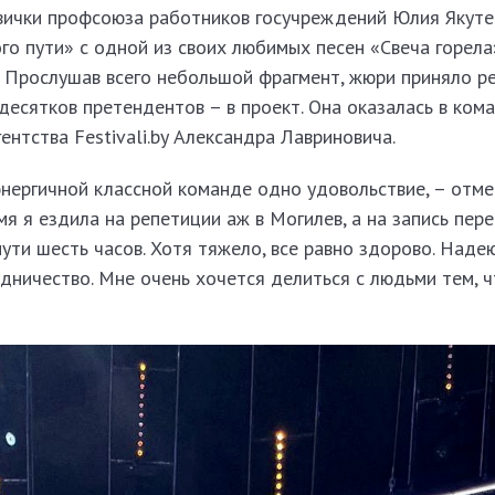
ички профсоюза работников госучреждений Юлия Якуте
ого пути» с одной из своих любимых песен «Свеча горела
. Прослушав всего небольшой фрагмент, жюри приняло р
десятков претендентов – в проект. Она оказалась в ком
нтства Festivali.by​ Александра Лавриновича.
энергичной классной команде одно удовольствие, – отме
я я ездила на репетиции аж в Могилев, а на запись пере
пути шесть часов. Хотя тяжело, все равно здорово. Надею
ничество. Мне очень хочется делиться с людьми тем, ч