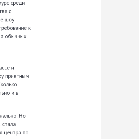
курс среди
тве с
ое шоу
требование к
на обычных
ассе и
ку приятным
Сколько
льно и в
нально. Но
а стала
я центра по