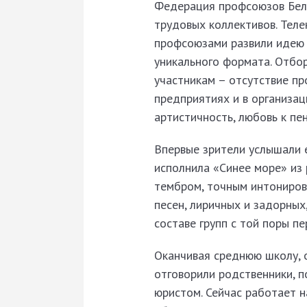
Федерация профсоюзов Бела
трудовых коллективов. Тел
профсоюзами развили идею 
уникального формата. Отбор
участникам – отсутствие п
предприятиях и в организа
артистичность, любовь к пе
Впервые зрители услышали е
исполнила «Синее море» из
тембром, точным интонирова
песен, лиричных и задорных
составе групп с той поры п
Оканчивая среднюю школу, о
отговорили родственники, п
юристом. Сейчас работает н