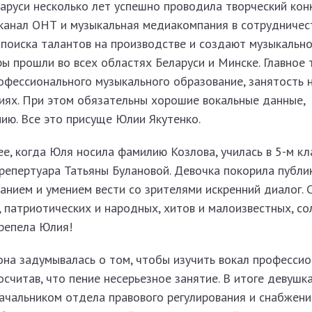
руси несколько лет успешно проводила творческий кон
еканал ОНТ и музыкальная медиакомпания в сотрудничес
поиска талантов на производстве и создают музыкальн
ы прошли во всех областях Беларуси и Минске. Главное 
рофессионального музыкального образование, занятость 
циях. При этом обязательны хорошие вокальные данные,
нию. Все это присуще Юлии Якутенко.
е, когда Юля носила фамилию Козлова, училась в 5-м кл
 репертуара Татьяны Булановой. Девочка покорила публи
нием и умением вести со зрителями искренний диалог. 
, патриотических и народных, хитов и малоизвестных, со
ерепела Юлия!
на задумывалась о том, чтобы изучить вокал профессио
осчитав, что пение несерьезное занятие. В итоге девушк
ачальником отдела правового регулирования и снабжени