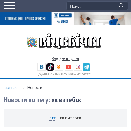
Вход
/
Регистрация
Дружите с нами в социальных сетях!
Главная
→
Новости
Новости по тегу:
хк витебск
ВСЕ
ХК ВИТЕБСК