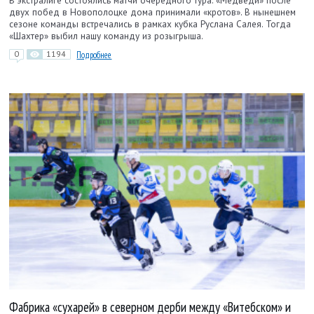
В экстралиге состоялись матчи очередного тура. «Медведи» после
двух побед в Новополоцке дома принимали «кротов». В нынешнем
сезоне команды встречались в рамках кубка Руслана Салея. Тогда
«Шахтер» выбил нашу команду из розыгрыша.
0
1194
Подробнее
Фабрика «сухарей» в северном дерби между «Витебском» и