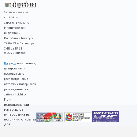
Сетевое издание
vitbichi.by
зарегистрировано
Министерством
информации
Республики Беларусь
24.06.19 в Госреестре
СМИ за № 15.
© 2025 Витебск
Порядок
копирования,
цитирования и
последующего
распространение
авторских материалов,
размещенных на
сайте vitbichi.by
При
использовании
материалов
гиперссылка на
источник, открытая
для
индексирования,
ОБЯЗАТЕЛЬНА!