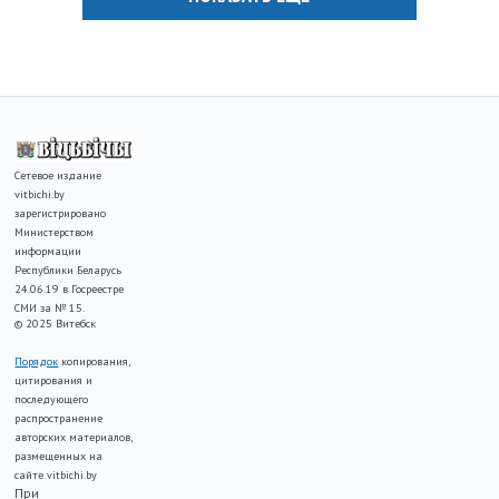
Сетевое издание
vitbichi.by
зарегистрировано
Министерством
информации
Республики Беларусь
24.06.19 в Госреестре
СМИ за № 15.
© 2025 Витебск
Порядок
копирования,
цитирования и
последующего
распространение
авторских материалов,
размещенных на
сайте vitbichi.by
При