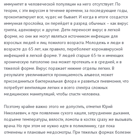
иммунитет в человеческой популяции на него отсутствует. По
теории, с эти вирусом в течение времени, за последующие годы,
проконтактируют все, чудес не бывает. И когда в итоге создастся
иммунная прослойка, он перейдет в разряд обычных – как вирус
гриппа, аденовирус и другие. Дети переносят вирус в легкой
форме, но они же могут являться источником инфекции для
взрослых людей и лиц пожилого возраста. Молодежь и люди в
возрасте до 65 лет, как правило, переболеют коронавирусной
инфекцией в легкой форме. У людей старше 65-ти и имеющих
хроническую патологию она может протекать и в средней, и в
тяжелой форме. Вирус поражает нижние отделы легких. В
результате увеличивается проницаемость альвеол, может
присоединиться бактериальная флора и развиться пневмония, что
потребует вентиляции легких и всего спектра сложных
медицинских манипуляций, чтобы спасти человека.
Поэтому крайне важно этого не допустить, отметил Юрий
Николаевич, и при появлении сухого кашля, затруднении дыхания,
подъеме температуры, вялости, ломоты в костях сразу же вызывать
врача. Но при этом не нужно идти в поликлинику, где пока
отменены и плановые медосмотры. При тяжелых формах болезни