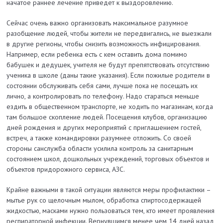
начатое раннее лечение приведет к выздоровлению.
Сейчас очень важно организовать максимальное разумное
разобщение людей, чтобы жители не передвигались, не выезжали
в другие регионы, чтобы снизить возможность инфицирования.
Например, если ребенка есть с кем оставить дома помимо
бабушек и дедушек, учителя не будут препятствовать отсутствию
ученика в школе (даны такие указания). Если пожилые родители в
состоянии обслуживать себя сами, лучше пока не посещать их
лично, а контролировать по телефону. Надо стараться меньше
ездить в общественном транспорте, не ходить по магазинам, когда
там большое скопление людей. Посещения клубов, организацию
дней рождения и других мероприятий с приглашением гостей,
встреч, а также командировки разумнее отложить. Со своей
стороны санслужба области усилила контроль за санитарным
состоянием школ, дошкольных учреждений, торговых объектов и
объектов придорожного сервиса, АЗС.
Крайне важными в такой ситуации являются меры профилактики –
мытье рук со щелочным мылом, обработка спиртосодержащей
жидкостью, масками нужно пользоваться тем, кто имеет проявления
респираторной инфекции. Вернувшимся менее чем 14 дней назад