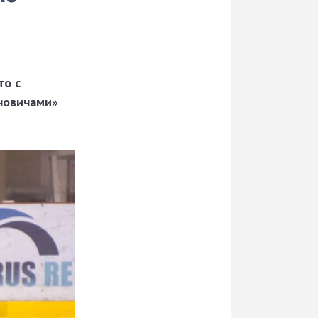
то с
ановичами»