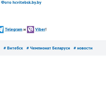
Фото hcvitebsk.by.by
Telegram
и
Viber
!
й
# Витебск
# Чемпионат Беларуси
# новости