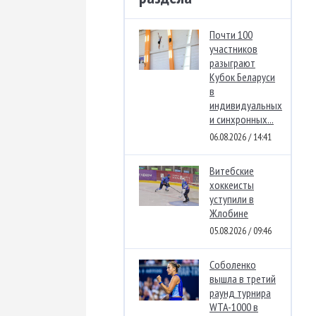
Почти 100
участников
разыграют
Кубок Беларуси
в
индивидуальных
и синхронных...
06.08.2026 / 14:41
Витебские
хоккеисты
уступили в
Жлобине
05.08.2026 / 09:46
Соболенко
вышла в третий
раунд турнира
WTA-1000 в