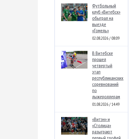
Футбольный
клуб «Витебск»
обыграл на
выезде
«Гомель»
02.08.2026 / 08:09
В Витебске
прошел
четвертый
этап
республиканских
соревнований
по
лыжероллерам
01.08.2026 / 14:49
«Витэн» и
«Столица»
разыграют
первый трофей