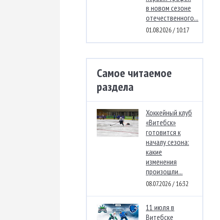
в новом сезоне
отечественного...
01.08.2026 / 10:17
Самое читаемое
раздела
Хоккейный клуб
«Витебск»
готовится к
началу сезона:
какие
изменения
произошли...
08.07.2026 / 16:32
11 июля в
Витебске