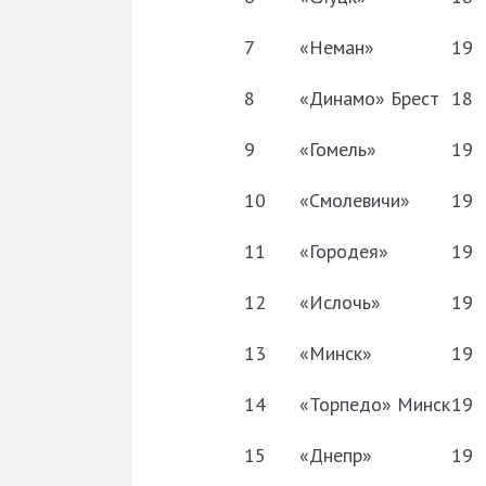
7
«Неман»
19
8
«Динамо» Брест
18
9
«Гомель»
19
10
«Смолевичи»
19
11
«Городея»
19
12
«Ислочь»
19
13
«Минск»
19
14
«Торпедо» Минск
19
15
«Днепр»
19