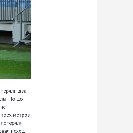
отеряли два
елы. Но до
 не
 трех метров
и потеряли
ровал исход