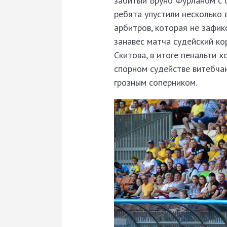
забитый Бруно Фурланом с о
ребята упустили несколько
арбитров, которая не зафик
занавес матча судейский ко
Скитова, в итоге пенальти 
спорном судействе витебчан
грозным соперником.