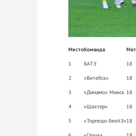
Место
Команда
Мат
1
БАТЭ
18
2
«Витебск»
18
3
«Динамо» Минск
18
4
«Шахтер»
18
5
«Торпедо-БелАЗ»
18
6
«Слуцк»
18