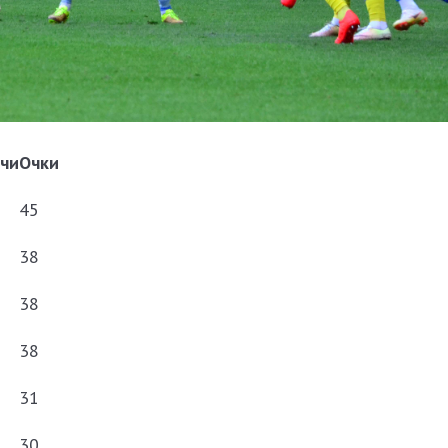
чи
Очки
45
38
38
38
31
30