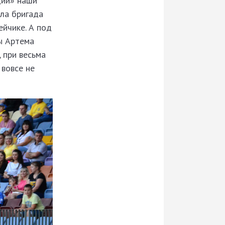
ции» наши
ла бригада
ейчике. А под
ны Артема
 при весьма
 вовсе не