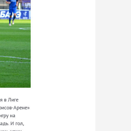
я в Лиге
рисов-Арене»
игру на
дь. И гол,