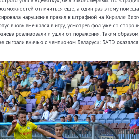
строго угла в «девятку», был закономерным. По «тради
 возможностей отличиться еще, а один раз этому помеша
сировала нарушения правил в штрафной на Кирилле Верг
рпус вновь вмешался в игру, усмотрев фол уже со сторо
хозяева реализовали и ушли от поражения. Таким образом,
е сыграли вничью с чемпионом Беларуси: БАТЭ оказался