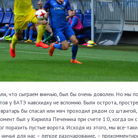
али, что сыграем вничью, был бы очень доволен. Но мы п
ов у БАТЭ навскидку не вспомню. Были острота, простр
 вратарь бы спасал или мяч проходил рядом со штангой,
омент был у Кирилла Печенина при счете 1:0, когда он с
ог поразить пустые ворота. Исходя из этого, мы все-так
е ничья для нас – легкое разочарование, – прокомменти