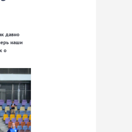
ак давно
перь наши
к о