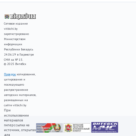
Сетевое издание
vitbichi.by
зарегистрировано
Министерством
информации
Республики Беларусь
24.06.19 в Госреестре
СМИ за № 15.
© 2025 Витебск
Порядок
копирования,
цитирования и
последующего
распространение
авторских материалов,
размещенных на
сайте vitbichi.by
При
использовании
материалов
гиперссылка на
источник, открытая
для