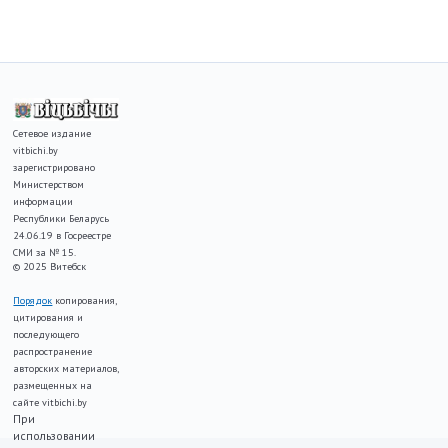
Сетевое издание
vitbichi.by
зарегистрировано
Министерством
информации
Республики Беларусь
24.06.19 в Госреестре
СМИ за № 15.
© 2025 Витебск
Порядок
копирования,
цитирования и
последующего
распространение
авторских материалов,
размещенных на
сайте vitbichi.by
При
использовании