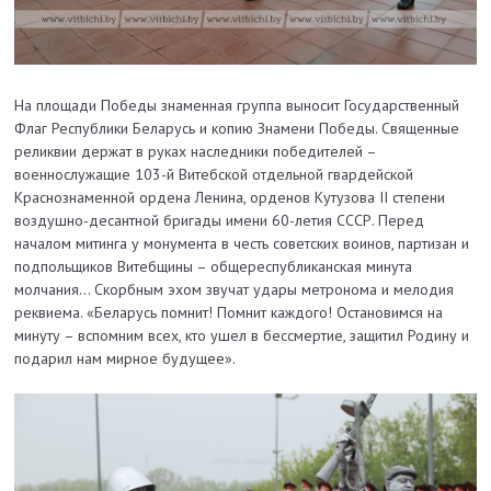
На площади Победы знаменная группа выносит Государственный
Флаг Республики Беларусь и копию Знамени Победы. Священные
реликвии держат в руках наследники победителей –
военнослужащие 103-й Витебской отдельной гвардейской
Краснознаменной ордена Ленина, орденов Кутузова II степени
воздушно-десантной бригады имени 60-летия СССР. Перед
началом митинга у монумента в честь советских воинов, партизан и
подпольщиков Витебщины – общереспубликанская минута
молчания… Скорбным эхом звучат удары метронома и мелодия
реквиема. «Беларусь помнит! Помнит каждого! Остановимся на
минуту – вспомним всех, кто ушел в бессмертие, защитил Родину и
подарил нам мирное будущее».