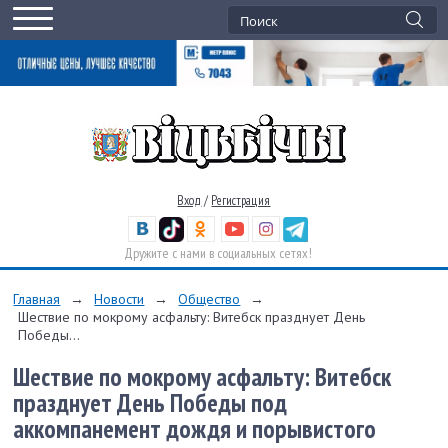
Вход
/
Регистрация
Дружите с нами в социальных сетях!
Главная
→
Новости
→
Общество
→
Шествие по мокрому асфальту: Витебск празднует День
Победы...
Шествие по мокрому асфальту: Витебск
празднует День Победы под
аккомпанемент дождя и порывистого