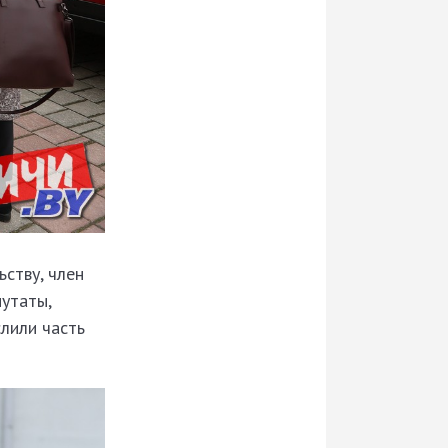
ству, член
путаты,
слили часть