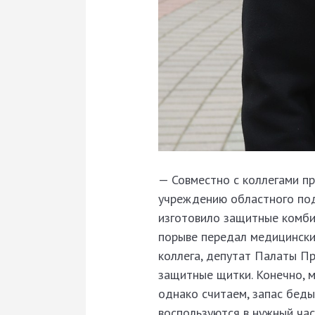
— Совместно с коллегами п
учреждению областного под
изготовило защитные комби
порыве передал медицински
коллега, депутат Палаты П
защитные щитки. Конечно, м
однако считаем, запас беды
воспользуются в нужный час