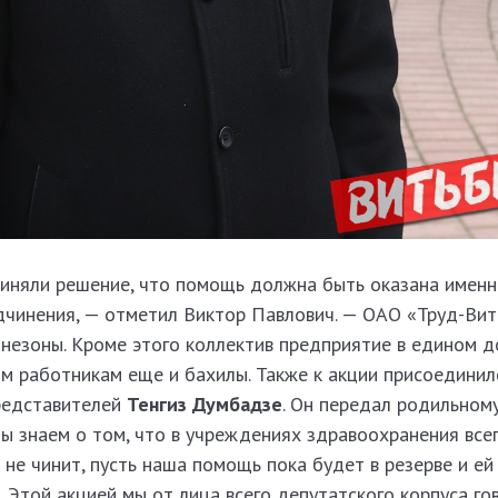
риняли решение, что помощь должна быть оказана имен
чинения, — отметил Виктор Павлович. — ОАО «Труд-Вит
незоны. Кроме этого коллектив предприятие в едином 
м работникам еще и бахилы. Также к акции присоединил
редставителей
Тенгиз Думбадзе
. Он передал родильном
ы знаем о том, что в учреждениях здравоохранения всег
 не чинит, пусть наша помощь пока будет в резерве и ей
. Этой акцией мы от лица всего депутатского корпуса го