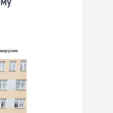
ому
авирусом.