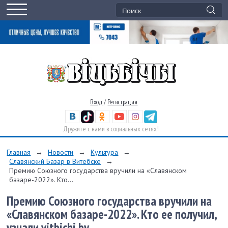
Вход
/
Регистрация
Дружите с нами в социальных сетях!
Главная
→
Новости
→
Культура
→
Славянский Базар в Витебске
→
Премию Союзного государства вручили на «Славянском
базаре-2022». Кто...
Премию Союзного государства вручили на
«Славянском базаре-2022». Кто ее получил,
узнали vitbichi.by