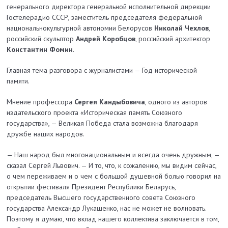
генерального директора генеральной исполнительной дирекции
Гостелерадио СССР, заместитель председателя федеральной
национально­культурной автономии Белорусов
Николай Чехлов
,
российский скульп­тор
Андрей Коробцов
, российский архитектор
Константин Фомин
.
Главная тема разговора с журна­листами — Год исторической
памяти.
Мнение профессора
Сергея Кандыбовича
, одного из авторов
издательского проекта «Историческая память Союзного
государства», — Великая Победа стала возможна благодаря
дружбе наших народов.
— Наш народ был многонациональным и всегда очень дружным, —
сказал Сергей Львович. — И то, что, к сожалению, мы видим сейчас,
о чем переживаем и о чем с большой душевной болью говорил на
открытии фестиваля Президент Республики Беларусь,
председатель Высшего государственного совета Союзного
государства Александр Лукашенко, нас не может не волновать.
Поэтому я думаю, что вклад нашего коллектива заключается в том,