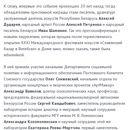
К
слову, впервые это событие произошло 20 лет назад, тогда
обладателями престижной награды стали писатель, драматург
заслуженный деятель искусств Республики Беларусь
Алексей
Дударев
, народный артист России
Алексей Петренко
и народный
писатель Беларуси
Иван Шамякин
. Так что пресс­конференция с
новыми лауреатами, которая прошла после торжественного
открытия XXXI Международного фестиваля искусств «Славянский
базар в Витебске» в Доме кино, можно сказать, также была
юбилейной.
В ней приняли участие начальник Департамента социальной
политики и информационного обеспечения Постоянного Комитета
Союзного государства
Олег Слижевский
, начальник отдела по
организации концертных и творческих проектов «Арт­Мажор»
Александр Вавилов
, доктор психологических наук, профессор,
председатель федеральной национально­культурной автономии
Белорусов России
Сергей Кандыбович
, заместитель руководителя
лаборатории истории диаспор и миграций, научный сотрудник
исторического факультета МГУ имени М. В. Ломоносова
Александра Козополянская
и научный сотрудник этой же
лаборатории
Екатерина Роева-­Мкртчян
, первый заместитель