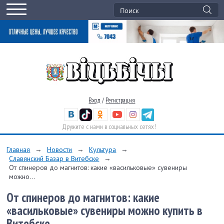
Вход
/
Регистрация
Дружите с нами в социальных сетях!
Главная
→
Новости
→
Культура
→
Славянский Базар в Витебске
→
От спинеров до магнитов: какие «васильковые» сувениры
можно...
От спинеров до магнитов: какие
«васильковые» сувениры можно купить в
Витебске