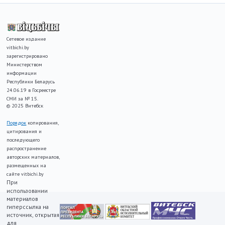
Сетевое издание
vitbichi.by
зарегистрировано
Министерством
информации
Республики Беларусь
24.06.19 в Госреестре
СМИ за № 15.
© 2025 Витебск
Порядок
копирования,
цитирования и
последующего
распространение
авторских материалов,
размещенных на
сайте vitbichi.by
При
использовании
материалов
гиперссылка на
источник, открытая
для