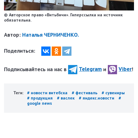
© Авторское право «Витьбичи». Гиперссылка на источник
обязательна.
Автор:
Наталья ЧЕРНИЧЕНКО.
Поделиться:
Подписывайтесь на нас в
Telegram
и
Viber
!
Теги:
# новости витебска
# фестиваль
# сувениры
# продукция
# васлек
# яндекс.новости
#
google news