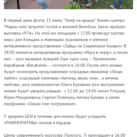
В первый день фэста, 13 июля, "Театр на крыше"
бизнес-центра
"Марко-сити"
встретит гостей и жителей Витебска. Здесь пройдет
выставка «974». На этой же площадке с 17.00 проведут мастер-
класс для больших и маленьких художников и уличное
интерактивное представление «Зайцы на Славянском базаре». В
18.00 начнется интерактивная программа «Игра в театр», а после
нее – шоу мыльных пузырей. Еще одно шоу – бразильских
барабанов «Baraband» – состоится в 20.00. После него можно
будет посмотреть представление эстрадных миниатюр «Люди
любят», ходульный спектакль «Ангелы, звуки, тени... и вечная
любовь», шоу иллюзионистов Олега Булавина (его выступление
можно будет увидеть раньше - с 12.00 до 14.00 около Ратуши),
Юрия Мазуркевича, Сергея Полячука, Антона Букова, а затем
перфоманс «Океан гонг-погружение».
У дворика ЦСИ в течении дня можно будет услышать
«РИФМОРИТМЫ» поэтов и бардов.
Центр современного искусства (Толстого, 7) приглашает в 16.00