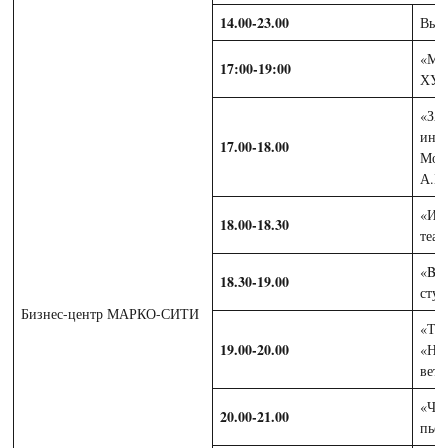
14.00-23.00
Выс
«МА
17:00-19:00
ХУД
«ЗА
инте
17.00-18.00
Моло
А.Б
«ИГ
18.00-18.30
теат
«BO
18.30-19.00
сту
Бизнес-центр МАРКО-СИТИ
«ТО
19.00-20.00
«НА 
ветр
«ЧТ
20.00-21.00
пьес