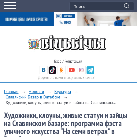
Вход
/
Регистрация
Дружите с нами в социальных сетях!
Главная
→
Новости
→
Культура
→
Славянский Базар в Витебске
→
Художники, клоуны, живые статуи и зайцы на Славянском...
Художники, клоуны, живые статуи и зайцы
на Славянском базаре: программа фэста
уличного искусства "На семи ветрах" в