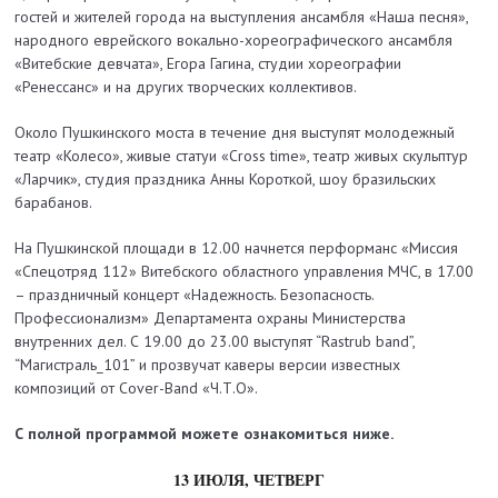
гостей и жителей города на выступления ансамбля «Наша песня»,
народного еврейского вокально-хореографического ансамбля
«Витебские девчата», Егора Гагина, студии хореографии
«Ренессанс» и на других творческих коллективов.
Около Пушкинского моста в течение дня выступят молодежный
театр «Колесо», живые статуи «Cross time», театр живых скульптур
«Ларчик», студия праздника Анны Короткой, шоу бразильских
барабанов.
На Пушкинской площади в 12.00 начнется перформанс «Миссия
«Спецотряд 112» Витебского областного управления МЧС, в 17.00
– праздничный концерт «Надежность. Безопасность.
Профессионализм» Департамента охраны Министерства
внутренних дел. С 19.00 до 23.00 выступят “Rastrub band”,
“Магистраль_101” и прозвучат каверы версии известных
композиций от Cover-Band «Ч.Т.О».
С полной программой можете ознакомиться ниже.
13 ИЮЛЯ, ЧЕТВЕРГ