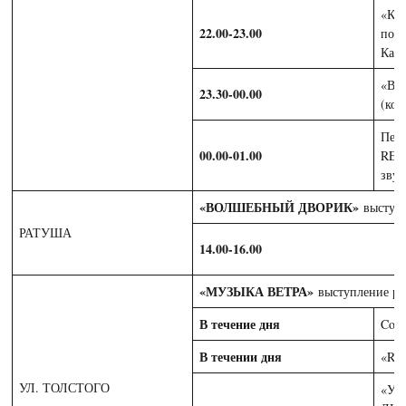
«КА
22.00-23.00
поэм
Кам
«ВЕ
23.30-00.00
(кол
Пер
00.00-01.00
REN
звук
«ВОЛШЕБНЫЙ ДВОРИК»
выступл
РАТУША
14.00-16.00
«МУЗЫКА ВЕТРА»
выступление ра
В течение дня
Cove
В течении дня
«RA
УЛ. ТОЛСТОГО
«УЛ