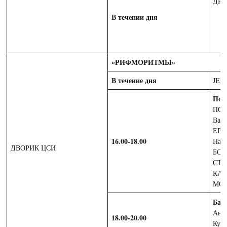
ДЮФ
В течении дня
«РИФМОРИТМЫ»
В течение дня
JE
Поэ
ПОН
Вал
ЕРМ
16.00-18.00
Нат
ДВОРИК ЦСИ
БОБ
СТА
КАР
МОЛ
Бар
Анто
18.00-20.00
Кузь