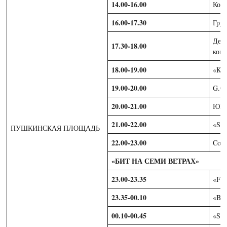
14.00-16.00
Конц
16.00-17.30
Гру
Детс
17.30-18.00
ком
18.00-19.00
«KI
19.00-20.00
G.O
20.00-21.00
ЮГ-
21.00-22.00
«SE
ПУШКИНСКАЯ ПЛОЩАДЬ
22.00-23.00
Cove
«БИТ НА СЕМИ ВЕТРАХ»
23.00-23.35
«FE
23.35-00.10
«BA
00.10-00.45
«SU