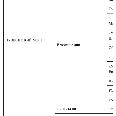
Теа
Сту
Миш
«УЛ
ДЮФ
ПУШКИНСКИЙ МОСТ
В течение дня
Обр
«КА
«Ма
Вит
Шоу
РОС
«АМ
13.00 -14.00
Сту