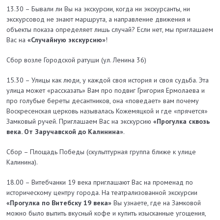
13.30 – Бывали ли Вы на экскурсии, когда ни экскурсанты, ни
экскурсовод не знают маршрута, а направление движения и
объекты показа определяет лишь случай? Если нет, мы приглашаем
Вас на
«Случайную экскурсию»
!
Сбор возле Городской ратуши (ул. Ленина 36)
15.30 – Улицы как люди, у каждой своя история и своя судьба. Эта
улица может «рассказать» Вам про подвиг Григория Ермолаева и
про голубые береты десантников, она «поведает» вам почему
Воскресенская церковь называлась Кожемяцкой и где «прячется»
Замковый ручей. Приглашаем Вас на экскурсию
«Прогулка сквозь
века. От Заручавской до Калинина»
.
Сбор – Площадь Победы (скульптурная группа ближе к улице
Калинина).
18.00 – Витебчанки 19 века приглашают Вас на променад по
историческому центру города. На театрализованной экскурсии
«Прогулка по Витебску 19 века»
Вы узнаете, где на Замковой
можно было выпить вкусный кофе и купить изысканные угощения,