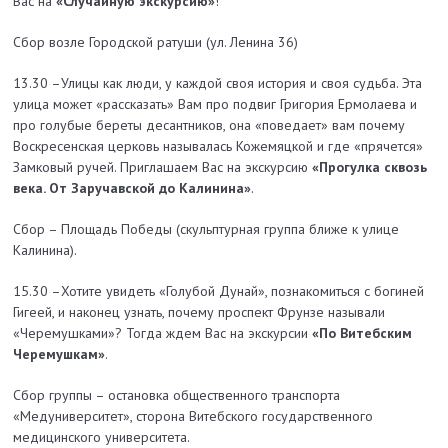
Вас на
«Случайную экскурсию»
!
Сбор возле Городской ратуши (ул. Ленина 36)
13.30 –Улицы как люди, у каждой своя история и своя судьба. Эта
улица может «рассказать» Вам про подвиг Григория Ермолаева и
про голубые береты десантников, она «поведает» вам почему
Воскресенская церковь называлась Кожемяцкой и где «прячется»
Замковый ручей. Приглашаем Вас на экскурсию
«Прогулка сквозь
века. От Заручавской до Калинина»
.
Сбор – Площадь Победы (скульптурная группа ближе к улице
Калинина).
15.30 –Хотите увидеть «Голубой Дунай», познакомиться с богиней
Гигеей, и наконец узнать, почему проспект Фрунзе называли
«Черемушками»? Тогда ждем Вас на экскурсии
«По Витебским
Черемушкам»
.
Сбор группы – остановка общественного транспорта
«Медуниверситет», сторона Витебского государственного
медицинского университета.