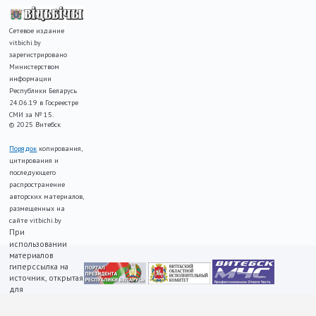
Сетевое издание
vitbichi.by
зарегистрировано
Министерством
информации
Республики Беларусь
24.06.19 в Госреестре
СМИ за № 15.
© 2025 Витебск
Порядок
копирования,
цитирования и
последующего
распространение
авторских материалов,
размещенных на
сайте vitbichi.by
При
использовании
материалов
гиперссылка на
источник, открытая
для
индексирования,
ОБЯЗАТЕЛЬНА!