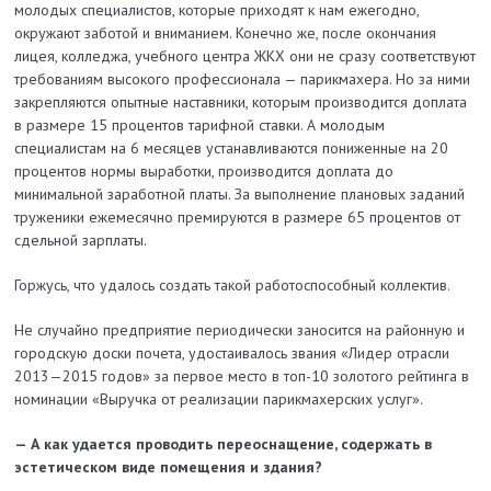
молодых специалистов, которые приходят к нам ежегодно,
окружают заботой и вниманием. Конечно же, после окончания
лицея, колледжа, учебного центра ЖКХ они не сразу соответствуют
требованиям высокого профессионала — парикмахера. Но за ними
закрепляются опытные наставники, которым производится доплата
в размере 15 процентов тарифной ставки. А молодым
специалистам на 6 месяцев уста­навливаются пониженные на 20
процентов нормы выработки, производится доплата до
минимальной заработной платы. За выполнение плановых заданий
труженики ежемесячно премируются в размере 65 процентов от
сдельной зарплаты.
Горжусь, что удалось создать такой работоспособный коллектив.
Не случайно пред­приятие периодически заносится на районную и
городскую доски почета, удостаивалось звания «Лидер отрасли
2013—2015 годов» за первое место в топ-10 золотого рейтинга в
номинации «Выручка от реализации парикмахерских услуг».
— А как удается проводить переоснащение, содержать в
эстетическом виде помещения и здания?