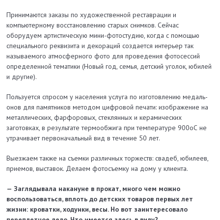
Принимаются заказы по художественной реставрации и
компьютерному восстановлению старых снимков. Сейчас
оборудуем артис­тическую мини-фотостудию, когда с помощью
специального реквизита и декораций создается интерьер так
называемого атмосферного фото для проведения фотосессий
определенной тематики (Новый год, семья, детский уголок, юбилей
и другие).
Пользуется спросом у населения услуга по изготовлению медаль­
онов для памятников методом цифровой печати: изображение на
металличе­ских, фарфоровых, стеклянных и керамических
заготовках, в результате термообжига при температуре 900оС не
утрачивает первоначальный вид в течение 50 лет.
Выезжаем также на съемки различных торжеств: свадеб, юбилеев,
приемов, выставок. Делаем фотосъемку на дому у клиента.
— Заглядывала накануне в прокат, много чем можно
воспользоваться, вплоть до детских товаров первых лет
жизни: кроватки, ходунки, весы. Но вот заинтересовало
переплетное дело. Что имеется здесь в виду?