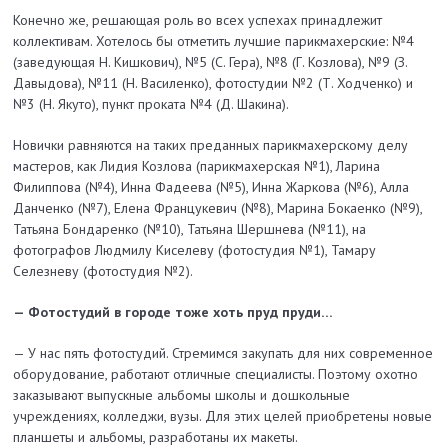
Конечно же, решающая роль во всех успехах принадлежит
коллективам. Хотелось бы отметить лучшие парикмахерские: №4
(заведующая Н. Кишкович), №5 (С. Гера), №8 (Г. Козлова), №9 (З.
Давыдова), №11 (Н. Василенко), фотостудии №2 (Т. Ходченко) и
№3 (Н. Якуто), пункт проката №4 (Д. Шакина).
Новички равняются на таких преданных парикмахерскому делу
мас­теров, как Лидия Козлова (парикмахерская №1), Ларина
Филиппова (№4), Инна Фадеева (№5), Инна Жаркова (№6), Алла
Данченко (№7), Елена Францукевич (№8), Марина Бокаенко (№9),
Татьяна Бондаренко (№10), Татьяна Шершнева (№11), на
фотографов Людмилу Киселеву (фотостудия №1), Тамару
Селезневу (фотостудия №2).
— Фотостудий в городе тоже хоть пруд пруди…
— У нас пять фотостудий. Стремимся закупать для них современное
оборудование, работают отличные специалисты. Поэтому охотно
заказывают выпускные альбомы школы и до­школьные
учреждениях, колледжи, вузы. Для этих целей приобретены новые
планшеты и альбомы, разработаны их макеты.