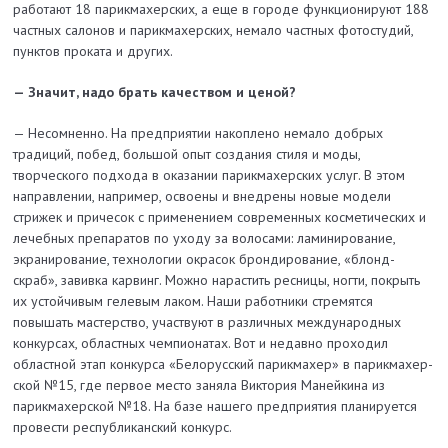
работают 18 парикмахерских, а еще в городе функционируют 188
частных салонов и парикмахерских, немало частных фотостудий,
пунктов проката и других.
— Значит, надо брать качеством и ценой?
— Несомненно. На предприятии накоплено немало добрых
традиций, побед, большой опыт создания стиля и моды,
творческого подхода в оказании парикмахерских услуг. В этом
направлении, например, освоены и внедрены новые модели
стрижек и причесок с применением современных косметических и
лечебных препаратов по уходу за волосами: ламинирование,
экранирование, технологии окрасок брондирование, «блонд-
скраб», завивка карвинг. Можно нарастить ресницы, ногти, покрыть
их устойчивым гелевым лаком. Наши работники стремятся
повышать мастерство, участвуют в различных международных
конкурсах, областных чемпионатах. Вот и недавно проходил
областной этап конкурса «Белорусский парикмахер» в парикмахер­
ской №15, где первое место заняла Виктория Манейкина из
парикмахерской №18. На базе нашего предприятия планируется
провести республиканский конкурс.