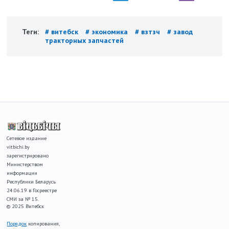
Теги:
# витебск
# экономика
# взтзч
# завод
тракторных запчастей
Сетевое издание
vitbichi.by
зарегистрировано
Министерством
информации
Республики Беларусь
24.06.19 в Госреестре
СМИ за № 15.
© 2025 Витебск
Порядок
копирования,