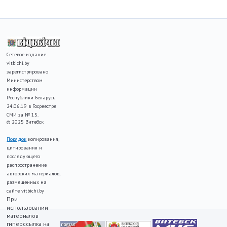
Сетевое издание
vitbichi.by
зарегистрировано
Министерством
информации
Республики Беларусь
24.06.19 в Госреестре
СМИ за № 15.
© 2025 Витебск
Порядок
копирования,
цитирования и
последующего
распространение
авторских материалов,
размещенных на
сайте vitbichi.by
При
использовании
материалов
гиперссылка на