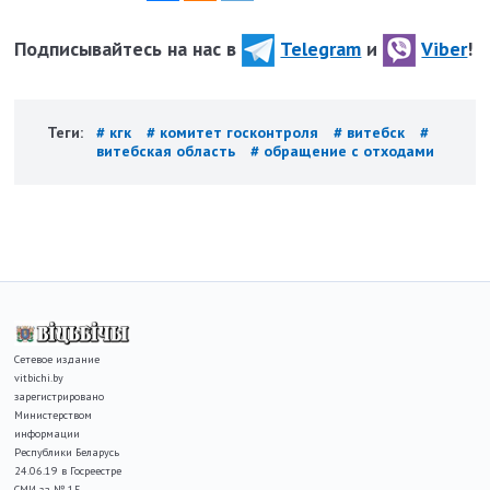
Подписывайтесь на нас в
Telegram
и
Viber
!
Теги:
# кгк
# комитет госконтроля
# витебск
#
витебская область
# обращение с отходами
Сетевое издание
vitbichi.by
зарегистрировано
Министерством
информации
Республики Беларусь
24.06.19 в Госреестре
СМИ за № 15.