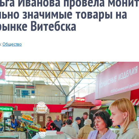
ьга Иванова провела мони
льно значимые товары на
рынке Витебска
:
Общество