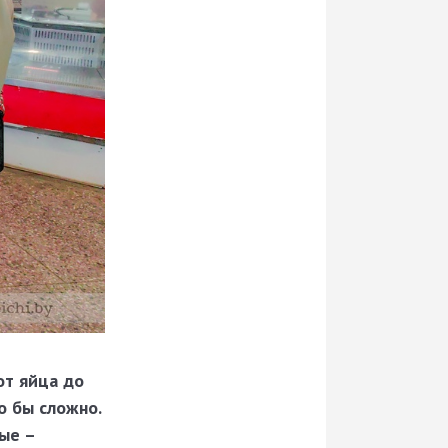
от яйца до
о бы сложно.
ые –