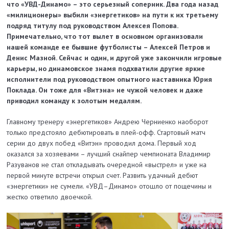
что «УВД-Динамо» – это серьезный соперник. Два года назад
«милиционеры» выбили «энергетиков» на пути к их третьему
подряд титулу под руководством Алексея Попова.
Примечательно, что тот вылет в основном организовали
нашей команде ее бывшие футболисты – Алексей Петров и
Денис Мазной. Сейчас и один, и другой уже закончили игровые
карьеры, но динамовское знамя подхватили другие яркие
исполнители под руководством опытного наставника Юрия
Поклада. Он тоже для «Витэна» не чужой человек и даже
приводил команду к золотым медалям.
Главному тренеру «энергетиков» Андрею Черниенко наоборот
только предстояло дебютировать в плей-офф. Стартовый матч
серии до двух побед «Витэн» проводил дома. Первый ход
оказался за хозяевами – лучший снайпер чемпионата Владимир
Разуванов не стал откладывать очередной «выстрел» и уже на
первой минуте встречи открыл счет. Развить удачный дебют
«энергетики» не сумели. «УВД–Динамо» отошло от пощечины и
жестко ответило двоечкой.