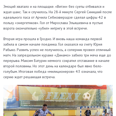
Эмоций хватало и на площадке. «Витэн» без суеты отбивался и
ждал шанс. Так и случилось. На 28-й минуте Сергей Синицкий после
идеального паса от Арчила Себискверадзе сделал цифры 4:2 в
пользу «энергетиков». Гол от Мирослава Эльяшевича в пустые
ворота окончательно «убил» интригу в этой встрече.
Вторая игра прошла в Гродно. И вновь наша команда первой
забила в самом начале поединка. Гол оказался на счету Юрия
Рабыко. Развить успех не получилось, а соперник провел отличный
матч. На запредельном кураже «Динамо» забило три мяча еще до
перерыва. Максим Батурин немного сократил отставание в начале
второй половины. Но этот день на календаре был явно бело-
голубым. Итоговая победа «милиционеров» 4:3 означала, что
серию ждет решающая встреча.