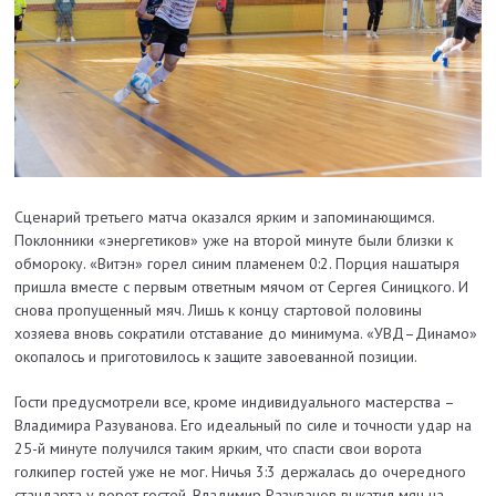
Сценарий третьего матча оказался ярким и запоминающимся.
Поклонники «энергетиков» уже на второй минуте были близки к
обмороку. «Витэн» горел синим пламенем 0:2. Порция нашатыря
пришла вместе с первым ответным мячом от Сергея Синицкого. И
снова пропущенный мяч. Лишь к концу стартовой половины
хозяева вновь сократили отставание до минимума. «УВД–Динамо»
окопалось и приготовилось к защите завоеванной позиции.
Гости предусмотрели все, кроме индивидуального мастерства –
Владимира Разуванова. Его идеальный по силе и точности удар на
25-й минуте получился таким ярким, что спасти свои ворота
голкипер гостей уже не мог. Ничья 3:3 держалась до очередного
стандарта у ворот гостей. Владимир Разуванов выкатил мяч на