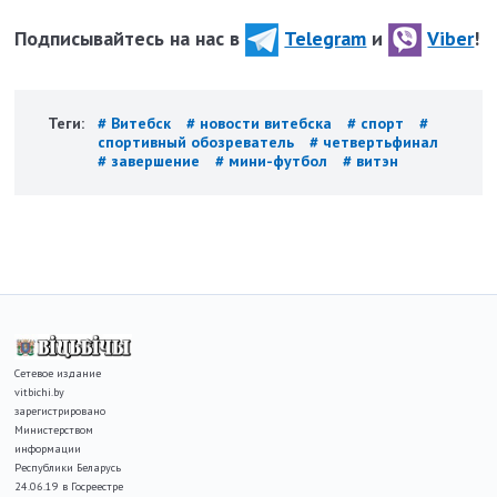
Подписывайтесь на нас в
Telegram
и
Viber
!
Теги:
# Витебск
# новости витебска
# спорт
#
спортивный обозреватель
# четвертьфинал
# завершение
# мини-футбол
# витэн
Сетевое издание
vitbichi.by
зарегистрировано
Министерством
информации
Республики Беларусь
24.06.19 в Госреестре