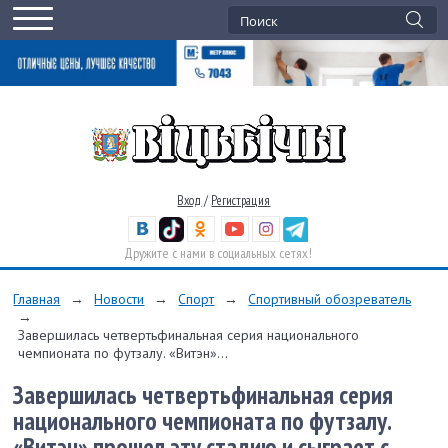
Вход
/
Регистрация
Дружите с нами в социальных сетях!
Главная
→
Новости
→
Спорт
→
Спортивный обозреватель
→
Завершилась четвертьфинальная серия национального
чемпионата по футзалу. «Витэн»...
Завершилась четвертьфинальная серия
национального чемпионата по футзалу.
«Витэн» прошел эту стадию и сыграет с