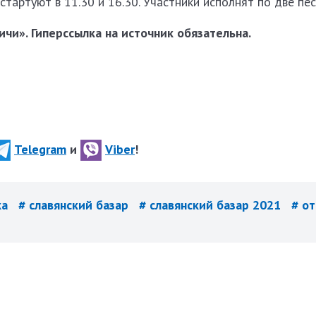
тартуют в 11.30 и 16.30. Участники исполнят по две пес
чи». Гиперссылка на источник обязательна.
Telegram
и
Viber
!
ка
# славянский базар
# славянский базар 2021
# о