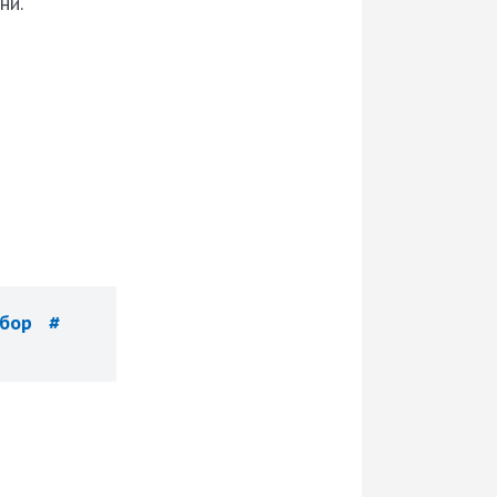
ни.
тбор
#