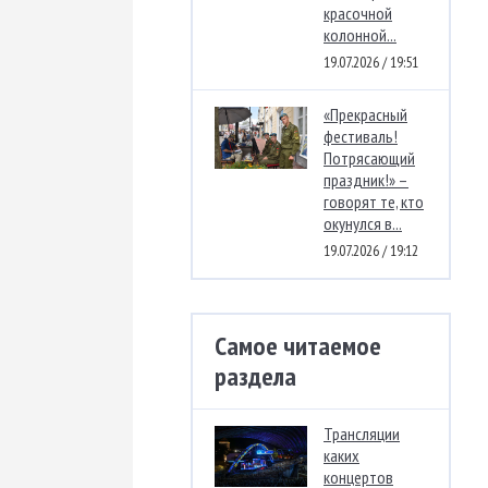
красочной
колонной...
19.07.2026 / 19:51
«Прекрасный
фестиваль!
Потрясающий
праздник!» –
говорят те, кто
окунулся в...
19.07.2026 / 19:12
Самое читаемое
раздела
Трансляции
каких
концертов