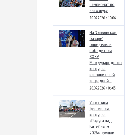
чемпионат по
автозвуку
20.07.2026 / 10:06
На "Славянском
базаре"
определили
победителя
XXXV
Международного
конкурса
исполнителей
эстрадной...
20.07.2026 / 06:03
Участники
фестиваля-
конкурса
«Радуга над
Витебском –
2026» прошли