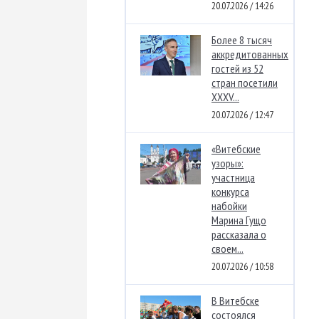
20.07.2026 / 14:26
Более 8 тысяч
аккредитованных
гостей из 52
стран посетили
XXXV...
20.07.2026 / 12:47
«Витебские
узоры»:
участница
конкурса
набойки
Марина Гущо
рассказала о
своем...
20.07.2026 / 10:58
В Витебске
состоялся