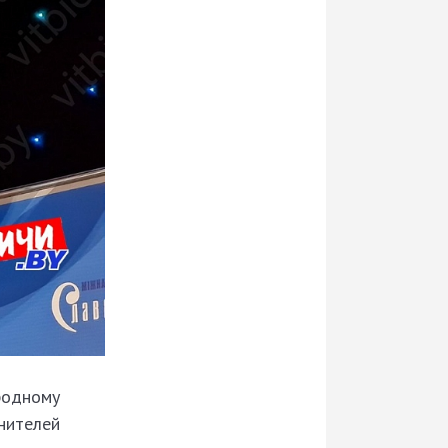
родному
нителей