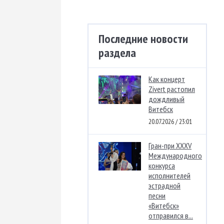
Последние новости
раздела
Как концерт
Zivert растопил
дождливый
Витебск
20.07.2026 / 23:01
Гран-при XXXV
Международного
конкурса
исполнителей
эстрадной
песни
«Витебск»
отправился в...