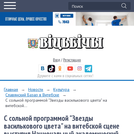
Вход
/
Регистрация
Дружите с нами в социальных сетях!
Главная
→
Новости
→
Культура
→
Славянский Базар в Витебске
→
С сольной программой "Звезды василькового цвета" на
витебской...
С сольной программой "Звезды
василькового цвета" на витебской сцене
выступил Национальный академический