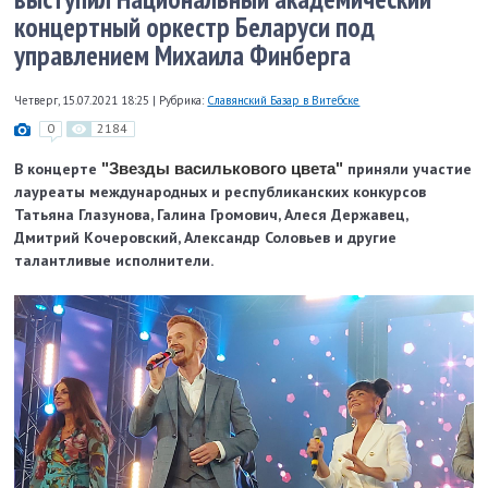
концертный оркестр Беларуси под
управлением Михаила Финберга
Четверг, 15.07.2021 18:25
|
Рубрика:
Славянский Базар в Витебске
0
2184
В концерте
"Звезды василькового цвета"
приняли участие
лауреаты международных и республиканских конкурсов
Татьяна Глазунова, Галина Громович, Алеся Державец,
Дмитрий Кочеровский, Александр Соловьев и другие
талантливые исполнители.