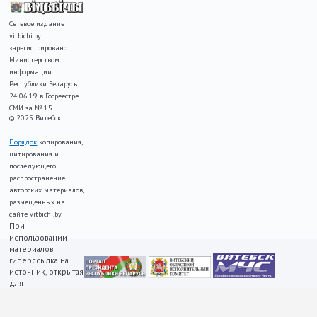
Сетевое издание
vitbichi.by
зарегистрировано
Министерством
информации
Республики Беларусь
24.06.19 в Госреестре
СМИ за № 15.
© 2025 Витебск
Порядок
копирования,
цитирования и
последующего
распространение
авторских материалов,
размещенных на
сайте vitbichi.by
При
использовании
материалов
гиперссылка на
источник, открытая
для
индексирования,
ОБЯЗАТЕЛЬНА!