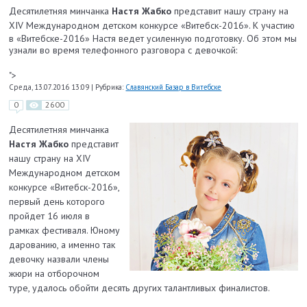
Десятилетняя минчанка
Настя Жабко
представит нашу страну на
XIV Международном детском конкурсе «Витебск-2016».
К участию
в «Витебске-2016» Настя ведет усиленную подготовку. Об этом мы
узнали во время телефонного разговора с девочкой:
">
Среда, 13.07.2016 13:09
|
Рубрика:
Славянский Базар в Витебске
0
2600
Десятилетняя минчанка
Настя Жабко
представит
нашу страну на XIV
Международном детском
конкурсе «Витебск-2016»,
первый день которого
пройдет 16 июля в
рамках фестиваля. Юному
дарованию, а именно так
девочку назвали члены
жюри на отборочном
туре, удалось обойти десять других талантливых финалистов.