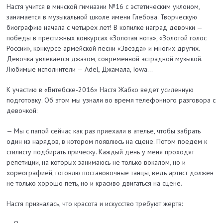
Настя учится в минской гимназии №16 с эстетическим уклоном,
занимается в музыкальной школе имени Глебова. Творческую
биографию начала с четырех лет! В копилке наград девочки —
победы в престижных конкурсах «Золотая нота», «Золотой голос
России», конкурсе армейской песни «Звезда» и многих других.
Девочка увлекается джазом, современной эстрадной музыкой.
Любимые исполнители — Adel, Джамала, Iowa...
К участию в «Витебске-2016» Настя Жабко ведет усиленную
подготовку. Об этом мы узнали во время телефонного разговора с
девочкой:
— Мы с папой сейчас как раз приехали в ателье, чтобы забрать
один из нарядов, в котором появлюсь на сцене. Потом поедем к
стилисту подбирать прическу. Каждый день у меня проходят
репетиции, на которых занимаюсь не только вокалом, но и
хореографией, готовлю постановочные танцы, ведь артист должен
не только хорошо петь, но и красиво двигаться на сцене.
Настя призналась, что красота и искусство требуют жертв: