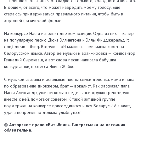
— Пришлось отказаться от сладкого, горького, холодного и кислого.
В общем, от всего, что может навредить моему голосу. Еще
стараюсь придерживаться правильного питания, чтобы быть в
хорошей физической форме!
На конкурсе Настя исполнит две композиции. Одна из них — кавер
на популярную песню Дюка Эллингтона и Эллы Фицджеральд It
don,t mean a thing. Вторую — «Я малюю» — минчанка споет на
белорусском языке. Автор ее музыки и аранжировки — композитор
Геннадий Сырокваш, а вот слова песни написала бабушка
конкурсантки, поэтесса Янина Жабко.
С музыкой связаны и остальные члены семьи девочки: мама и папа
по образованию дирижеры, брат — вокалист. Как рассказал папа
Насти Александр, уже несколько недель все дружно репетируют
вместе с ней, помогают советом. К такой активной группе
поддержки на конкурсе присоединится и вся Беларусь! А значит,
удача непременно должна улыбнуться!
© Авторское право «Витьбичи». Гиперссылка на источник
обязательна.