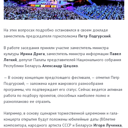
На этих вопросах подробно остановился в своем докладе
заместитель председателя горисполкома
Петр Подгурский
.
В работе заседания приняли участие заместитель министра
культуры
Ирина Дрига
, заместитель министра информации
Павел
Легкий
, депутат Палаты представителей Национального собрания
Республики Беларусь
Александр Цецохо
.
— В основу концепции предстоящего фестиваля, — отметил Петр
Подгурский, — заложена идея жанрового разнообразия
программы, что подтверждает его статус. Сейчас ведется активная
работа по подбору проектов, способных наиболее полно и
разнопланово ее отразить.
Например, в основу сценария торжественной церемонии и гала­-
концерта открытия будут положены юбилейные даты (80­летие
композитора, народного артиста СССР и Беларуси
Игоря Лученка
,