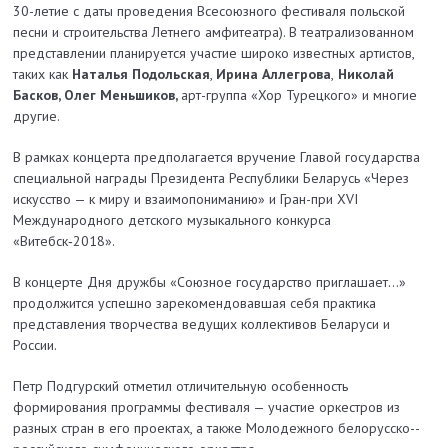
30-­летие с даты проведения Всесоюзного фестиваля польской
песни и строительства Летнего амфитеатра). В театрализованном
представлении планируется участие широко известных артистов,
таких как
Наталья Подольская
,
Ирина Аллегрова
,
Николай
Басков, Олег Меньшиков,
арт­-группа «Хор Турецкого» и многие
другие.
В рамках концерта предполагается вручение Главой государства
специальной награды Президента Республики Беларусь «Через
искусство — к миру и взаимопониманию» и Гран­-при XVI
Международного детского музыкального конкурса
«Витебск‑2018».
В концерте Дня дружбы «Союзное государство приглашает…»
продолжится успешно зарекомендовавшая себя практика
представления творчества ведущих коллективов Беларуси и
России.
Петр Подгурский отметил отличительную особенность
формирования программы фестиваля — участие оркестров из
разных стран в его проектах, а также Молодежного белорусско-­