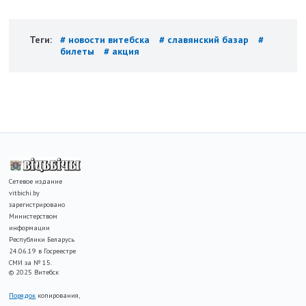
Теги:
# новости витебска
# славянский базар
#
билеты
# акция
Сетевое издание
vitbichi.by
зарегистрировано
Министерством
информации
Республики Беларусь
24.06.19 в Госреестре
СМИ за № 15.
© 2025 Витебск
Порядок
копирования,