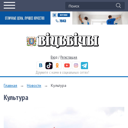
Вход
/
Регистрация
Дружите с нами в социальных сетях!
Главная
→
Новости
→
Культура
Культура