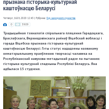
прызнана гісторыка-культурнай
каштоўнасцю Беларусі
Четверг, 16.01.2020 12:43
|
Рубрика:
Год народного единства
0
3909
Традыцыйная тэхналогія спіральнага пляцення Гарадоцкага,
Браслаўскага, Верхнядзвінскага раёнаў Віцебскай вобласці і
горада Віцебска прызнана гісторыка-культурнай
каштоўнасцю Беларусі. Гэты статус нададзены названаму
нематэрыяльнаму праяўленню творчасці чалавека на
Рэспубліканскай навукова-метадычнай радзе па пытаннях
гісторыка-культурнай спадчыны Рэспублікі Беларусь. Яна
адбылася 15 студзеня.