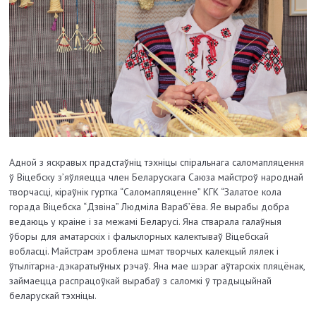
Адной з яскравых прадстаўніц тэхніцы спіральнага саломапляцення
ў Віцебску з’яўляецца член Беларускага Саюза майстроў народнай
творчасці, кіраўнік гуртка “Саломапляценне” КГК “Залатое кола
горада Віцебска “Дзвіна” Людміла Вараб’ёва. Яе вырабы добра
ведаюць у краіне і за межамі Беларусі. Яна стварала галаўныя
ўборы для аматарскіх і фальклорных калектываў Віцебскай
вобласці. Майстрам зроблена шмат творчых калекцый лялек і
ўтылітарна-дэкаратыўных рэчаў. Яна мае шэраг аўтарскіх пляцёнак,
займаецца распрацоўкай вырабаў з саломкі ў традыцыйнай
беларускай тэхніцы.