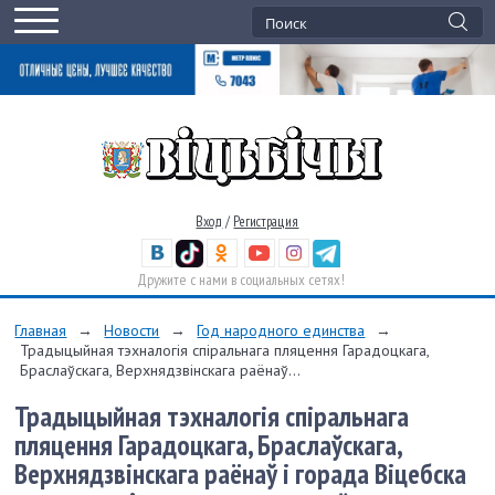
Вход
/
Регистрация
Дружите с нами в социальных сетях!
Главная
→
Новости
→
Год народного единства
→
Традыцыйная тэхналогія спіральнага пляцення Гарадоцкага,
Браслаўскага, Верхнядзвінскага раёнаў...
Традыцыйная тэхналогія спіральнага
пляцення Гарадоцкага, Браслаўскага,
Верхнядзвінскага раёнаў і горада Віцебска