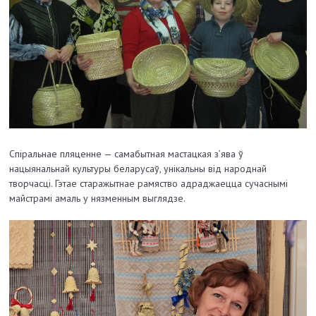
Спіральнае пляценне — самабытная мастацкая з’ява ў
нацыянальнай культуры беларусаў, унікальны від народнай
творчасці. Гэтае старажытнае рамяство адраджаецца сучаснымі
майстрамі амаль у нязменным выглядзе.