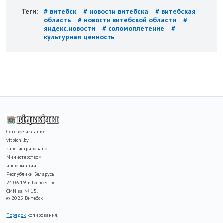
Теги:
# витебск
# новости витебска
# витебская
область
# новости витебской области
#
яндекс.новости
# соломоплетение
#
культурная ценность
Сетевое издание
vitbichi.by
зарегистрировано
Министерством
информации
Республики Беларусь
24.06.19 в Госреестре
СМИ за № 15.
© 2025 Витебск
Порядок
копирования,