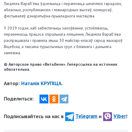
Людміла Вараб’ёва ўдзельніца і пераможца шматлікіх гарадскіх,
абласных, рэспубліканскіх і міжнародных выстаў, конкурсаў,
фестываляў дэкаратыўна-прыкладнога мастацтва.
У 2019 годзе, каб забяспечыць захоўванне, устойлівасць,
пераемнасць працэса спіральнага пляцення, Людміла Вараб’ёва
распрацавала і правяла звыш 30 майстар-класаў сярод жыхароў
Віцебска, а таксама турыстычных груп з бліжняга і дальняга
замежжа.
© Авторское право «Витьбичи». Гиперссылка на источник
обязательна.
Автор:
Наталія КРУПІЦА.
Поделиться:
Подписывайтесь на нас в
Telegram
и
Viber
!