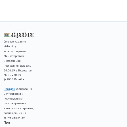
Сетевое издание
vitbichi.by
зарегистрировано
Министерством
информации
Республики Беларусь
24.06.19 в Госреестре
СМИ за № 15.
© 2025 Витебск
Порядок
копирования,
цитирования и
последующего
распространение
авторских материалов,
размещенных на
сайте vitbichi.by
При