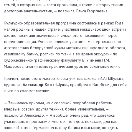
семей, в которых наши гости проживали, а также с историческими
достопримечательностями, — пояснила Ольга Георгиевна.
Культурно-образовательная программа состоялась в рамках Года
малой родины в нашей стране, участники международной встречи
охотно постигали значимость и смысл этого посвящения через
творческие акции. Ученики приняли участие в мастер-классах по
изготовлению белорусской куклы-мотанки как народного оберега,
узелковому батику, росписи по ткани, а во время экскурсии по
художественно-графическому факультету ВГУ имени П.М.
Машерова, смогли взять практический урок по соломоплетению.
Причем, после этого мастер-класса учитель школы «И.А.П.Шульц»,
художник
Александр Хёфс-Шульц
приобрел в Витебске для себя
книги по соломопластике.
— Занимаюсь оригами, но с соломкой попробовал работать
впервые: совсем другая техника, более увлекательная, —
поделился Александр. — А вообще, очень рад, что довелось
участвовать в программе, многое, что здесь показали, для нас
внове. И хотя в Германии есть шоу батика и выставки, но здесь