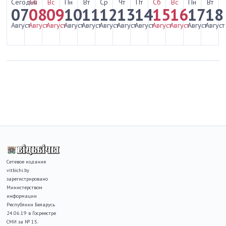
Сегодня
Сб
Вс
Пн
Вт
Ср
Чт
Пт
Сб
Вс
Пн
Вт
07
08
09
10
11
12
13
14
15
16
17
18
Август
Август
Август
Август
Август
Август
Август
Август
Август
Август
Август
Август
Сетевое издание
vitbichi.by
зарегистрировано
Министерством
информации
Республики Беларусь
24.06.19 в Госреестре
СМИ за № 15.