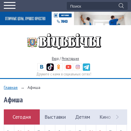
Вход
/
Регистрация
Дружите с нами в социальных сетях!
Главная
→
Афиша
Афиша
Сегодня
Выставки
Детям
Кино
Кон